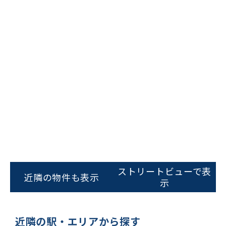
ビルコード：
172272
をお伝えいただくと
スムーズにご案内できます
ストリートビューで表
近隣の物件も表示
示
0120-620-213
平日 9:00〜18:00
近隣の駅・エリアから探す