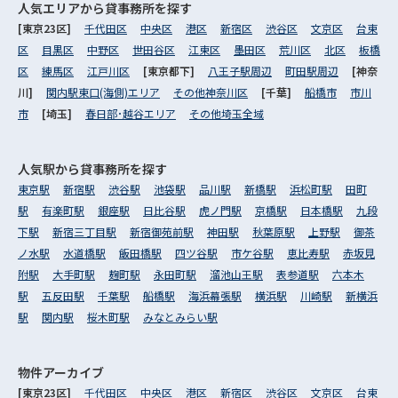
人気エリアから
貸事務所を探す
[東京23区]
千代田区
中央区
港区
新宿区
渋谷区
文京区
台東
区
目黒区
中野区
世田谷区
江東区
墨田区
荒川区
北区
板橋
区
練馬区
江戸川区
[東京都下]
八王子駅周辺
町田駅周辺
[神奈
川]
関内駅東口(海側)エリア
その他神奈川区
[千葉]
船橋市
市川
市
[埼玉]
春日部･越谷エリア
その他埼玉全域
人気駅から
貸事務所を探す
東京駅
新宿駅
渋谷駅
池袋駅
品川駅
新橋駅
浜松町駅
田町
駅
有楽町駅
銀座駅
日比谷駅
虎ノ門駅
京橋駅
日本橋駅
九段
下駅
新宿三丁目駅
新宿御苑前駅
神田駅
秋葉原駅
上野駅
御茶
ノ水駅
水道橋駅
飯田橋駅
四ツ谷駅
市ケ谷駅
恵比寿駅
赤坂見
附駅
大手町駅
麹町駅
永田町駅
溜池山王駅
表参道駅
六本木
駅
五反田駅
千葉駅
船橋駅
海浜幕張駅
横浜駅
川崎駅
新横浜
駅
関内駅
桜木町駅
みなとみらい駅
物件アーカイブ
[東京23区]
千代田区
中央区
港区
新宿区
渋谷区
文京区
台東