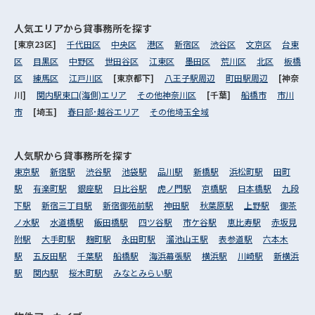
人気エリアから
貸事務所を探す
[東京23区]
千代田区
中央区
港区
新宿区
渋谷区
文京区
台東
区
目黒区
中野区
世田谷区
江東区
墨田区
荒川区
北区
板橋
区
練馬区
江戸川区
[東京都下]
八王子駅周辺
町田駅周辺
[神奈
川]
関内駅東口(海側)エリア
その他神奈川区
[千葉]
船橋市
市川
市
[埼玉]
春日部･越谷エリア
その他埼玉全域
人気駅から
貸事務所を探す
東京駅
新宿駅
渋谷駅
池袋駅
品川駅
新橋駅
浜松町駅
田町
駅
有楽町駅
銀座駅
日比谷駅
虎ノ門駅
京橋駅
日本橋駅
九段
下駅
新宿三丁目駅
新宿御苑前駅
神田駅
秋葉原駅
上野駅
御茶
ノ水駅
水道橋駅
飯田橋駅
四ツ谷駅
市ケ谷駅
恵比寿駅
赤坂見
附駅
大手町駅
麹町駅
永田町駅
溜池山王駅
表参道駅
六本木
駅
五反田駅
千葉駅
船橋駅
海浜幕張駅
横浜駅
川崎駅
新横浜
駅
関内駅
桜木町駅
みなとみらい駅