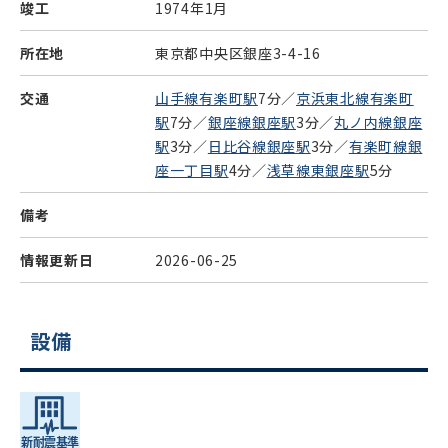
竣工
1974年1月
所在地
東京都中央区銀座3-4-16
交通
山手線有楽町駅
7分／
京浜東北線有楽町
駅
7分／
銀座線銀座駅
3分／
丸ノ内線銀座
駅
3分／
日比谷線銀座駅
3分／
有楽町線銀
座一丁目駅
4分／
浅草線東銀座駅
5分
備考
情報更新日
2026-06-25
設備