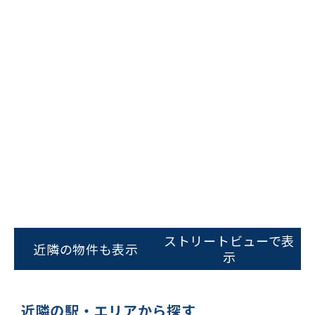
ビルコード：
172272
をお伝えいただくと
ストリートビューで表
スムーズにご案内できます
近隣の物件も表示
示
0120-620-213
平日 9:00〜18:00
近隣の駅・エリアから探す