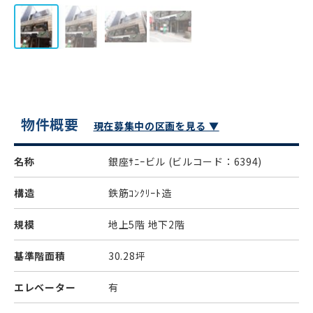
物件概要
現在募集中の区画を見る ▼
名称
銀座ｻﾆｰビル
(ビルコード：6394)
構造
鉄筋ｺﾝｸﾘｰﾄ造
規模
地上5階 地下2階
基準階面積
30.28坪
エレベーター
有