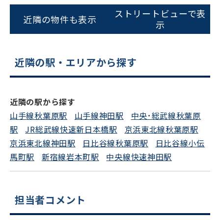
ストリートビューで表
ビルコード：
172272
近隣の物件も表示
示
をお伝えいただくと
スムーズにご案内できます
近隣の駅・エリアから探す
0120-620-213
平日 9:00〜18:00
近隣の駅から探す
山手線秋葉原駅
山手線神田駅
中央･総武線秋葉原
電話でお問い合わせ
駅
JR総武線快速新日本橋駅
京浜東北線秋葉原駅
京浜東北線神田駅
日比谷線秋葉原駅
日比谷線小伝
フォームでお問い合わせ
馬町駅
新宿線岩本町駅
中央線快速神田駅
担当者コメント