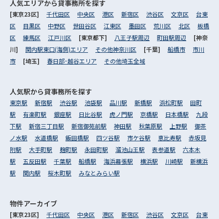
人気エリアから
貸事務所を探す
[東京23区]
千代田区
中央区
港区
新宿区
渋谷区
文京区
台東
区
目黒区
中野区
世田谷区
江東区
墨田区
荒川区
北区
板橋
区
練馬区
江戸川区
[東京都下]
八王子駅周辺
町田駅周辺
[神奈
川]
関内駅東口(海側)エリア
その他神奈川区
[千葉]
船橋市
市川
市
[埼玉]
春日部･越谷エリア
その他埼玉全域
人気駅から
貸事務所を探す
東京駅
新宿駅
渋谷駅
池袋駅
品川駅
新橋駅
浜松町駅
田町
駅
有楽町駅
銀座駅
日比谷駅
虎ノ門駅
京橋駅
日本橋駅
九段
下駅
新宿三丁目駅
新宿御苑前駅
神田駅
秋葉原駅
上野駅
御茶
ノ水駅
水道橋駅
飯田橋駅
四ツ谷駅
市ケ谷駅
恵比寿駅
赤坂見
附駅
大手町駅
麹町駅
永田町駅
溜池山王駅
表参道駅
六本木
駅
五反田駅
千葉駅
船橋駅
海浜幕張駅
横浜駅
川崎駅
新横浜
駅
関内駅
桜木町駅
みなとみらい駅
物件アーカイブ
[東京23区]
千代田区
中央区
港区
新宿区
渋谷区
文京区
台東