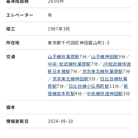
基準階面積
29.00坪
エレベーター
有
竣工
1987年3月
所在地
東京都千代田区神田富山町1-3
交通
山手線秋葉原駅
7分／
山手線神田駅
3分／
中央･総武線秋葉原駅
7分／
JR総武線快速
新日本橋駅
7分／
京浜東北線秋葉原駅
7分
／
京浜東北線神田駅
3分／
日比谷線秋葉
原駅
7分／
日比谷線小伝馬町駅
11分／
新
宿線岩本町駅
4分／
中央線快速神田駅
3分
備考
情報更新日
2024-09-10