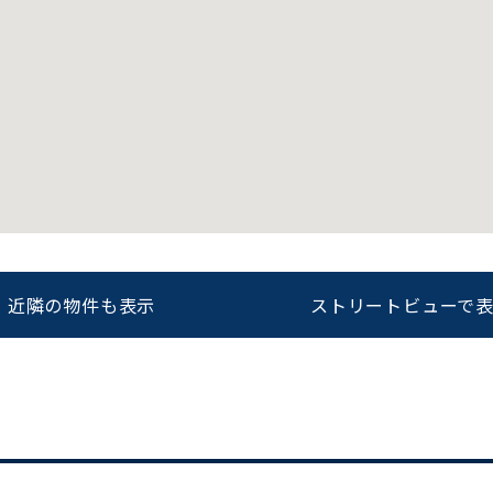
をお伝えいただくと
ビルコード：
172272
スムーズにご案内できます
0120-620-213
近隣の物件も表示
ストリートビューで
平日 9:00〜18:00