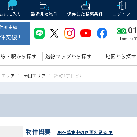
0
お気に入り
最近見た物件
保存した
検索条件
ログイン
仲介実績
01
件突破！
【受付時間
路線・駅から探す
路線マップから探す
地図から探す
水エリア
神田エリア
錦町1丁目ビル
物件概要
現在募集中の区画を見る ▼