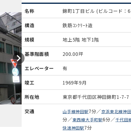
名称
錦町1丁目ビル
(ビルコード：62
構造
鉄筋ｺﾝｸﾘｰﾄ造
規模
地上5階 地下1階
基準階面積
200.00坪
エレベーター
有
竣工
1969年9月
所在地
東京都千代田区神田錦町1-7-7
交通
7分／
山手線神田駅
京浜東北線神
分／
6分／
東西線大手町駅
千代田
7分
快速神田駅