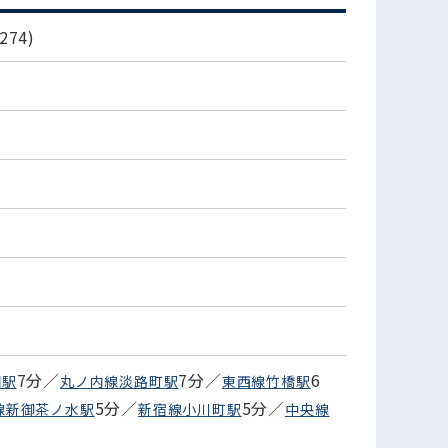
74)
7分／
7分／
6
田駅
丸ノ内線淡路町駅
東西線竹橋駅
5分／
5分／
線新御茶ノ水駅
新宿線小川町駅
中央線