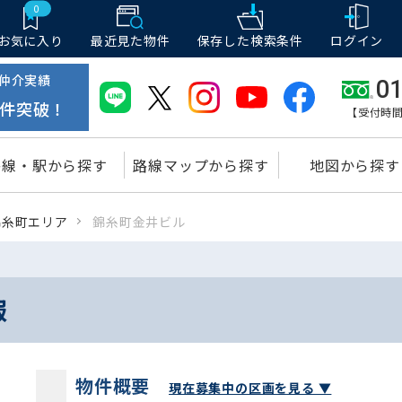
0
お気に入り
最近見た物件
保存した
検索条件
ログイン
仲介実績
01
件突破！
【受付時間
路線・駅から探す
路線マップから探す
地図から探す
錦糸町エリア
錦糸町金井ビル
報
物件概要
現在募集中の区画を見る ▼