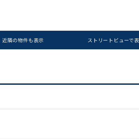
をお伝えいただくと
ビルコード：
172272
スムーズにご案内できます
近隣の物件も表示
ストリートビューで
0120-620-213
平日 9:00〜18:00