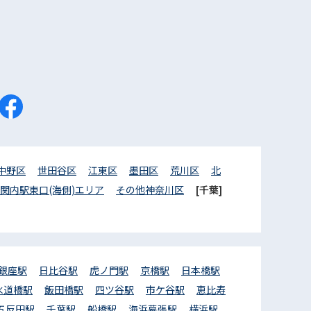
中野区
世田谷区
江東区
墨田区
荒川区
北
関内駅東口(海側)エリア
その他神奈川区
[千葉]
銀座駅
日比谷駅
虎ノ門駅
京橋駅
日本橋駅
水道橋駅
飯田橋駅
四ツ谷駅
市ケ谷駅
恵比寿
五反田駅
千葉駅
船橋駅
海浜幕張駅
横浜駅