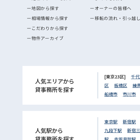
地図から探す
オーナーの皆様へ
相場情報から探す
移転の流れ・引っ越
こだわりから探す
物件アーカイブ
[東京23区]
千代
人気エリアから
区
板橋区
練
貸事務所を探す
船橋市
市川市
東京駅
新宿駅
人気駅から
九段下駅
新宿
貸事務所を探す
駅
赤坂見附駅