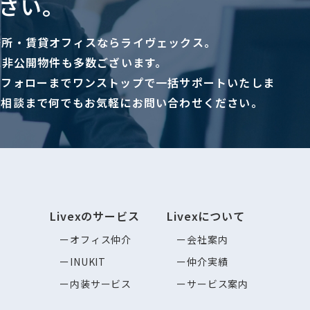
さい。
務所・賃貸オフィスならライヴェックス。
に非公開物件も多数ございます。
ーフォローまでワンストップで一括サポートいたしま
ご相談まで何でもお気軽にお問い合わせください。
Livexのサービス
Livexについて
オフィス仲介
会社案内
INUKIT
仲介実績
内装サービス
サービス案内