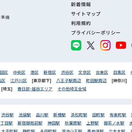
新着情報
サイトマップ
し準備
利用規約
プライバシーポリシー
田区
中央区
港区
新宿区
渋谷区
文京区
台東区
目黒区
馬区
江戸川区
[東京都下]
八王子駅周辺
町田駅周辺
[神奈川]
[埼玉]
春日部･越谷エリア
その他埼玉全域
渋谷駅
池袋駅
品川駅
新橋駅
浜松町駅
田町駅
有楽町駅
三丁目駅
新宿御苑前駅
神田駅
秋葉原駅
上野駅
御茶ノ水駅
大手町駅
麹町駅
永田町駅
溜池山王駅
表参道駅
六本木駅