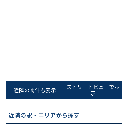
ビルコード：
172272
をお伝えいただくと
ストリートビューで表
近隣の物件も表示
スムーズにご案内できます
示
0120-620-213
近隣の駅・エリアから探す
平日 9:00〜18:00