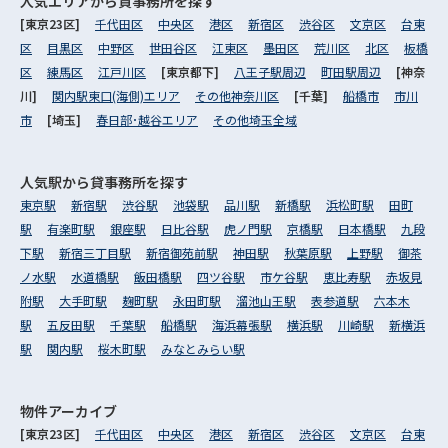
人気エリアから
貸事務所を探す
[東京23区]
千代田区
中央区
港区
新宿区
渋谷区
文京区
台東
区
目黒区
中野区
世田谷区
江東区
墨田区
荒川区
北区
板橋
区
練馬区
江戸川区
[東京都下]
八王子駅周辺
町田駅周辺
[神奈
川]
関内駅東口(海側)エリア
その他神奈川区
[千葉]
船橋市
市川
市
[埼玉]
春日部･越谷エリア
その他埼玉全域
人気駅から
貸事務所を探す
東京駅
新宿駅
渋谷駅
池袋駅
品川駅
新橋駅
浜松町駅
田町
駅
有楽町駅
銀座駅
日比谷駅
虎ノ門駅
京橋駅
日本橋駅
九段
下駅
新宿三丁目駅
新宿御苑前駅
神田駅
秋葉原駅
上野駅
御茶
ノ水駅
水道橋駅
飯田橋駅
四ツ谷駅
市ケ谷駅
恵比寿駅
赤坂見
附駅
大手町駅
麹町駅
永田町駅
溜池山王駅
表参道駅
六本木
駅
五反田駅
千葉駅
船橋駅
海浜幕張駅
横浜駅
川崎駅
新横浜
駅
関内駅
桜木町駅
みなとみらい駅
物件アーカイブ
[東京23区]
千代田区
中央区
港区
新宿区
渋谷区
文京区
台東