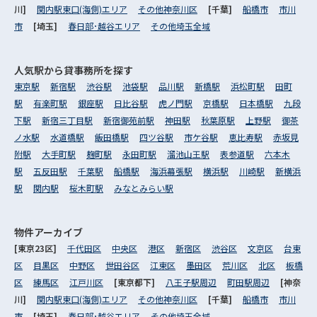
川]
関内駅東口(海側)エリア
その他神奈川区
[千葉]
船橋市
市川
市
[埼玉]
春日部･越谷エリア
その他埼玉全域
人気駅から
貸事務所を探す
東京駅
新宿駅
渋谷駅
池袋駅
品川駅
新橋駅
浜松町駅
田町
駅
有楽町駅
銀座駅
日比谷駅
虎ノ門駅
京橋駅
日本橋駅
九段
下駅
新宿三丁目駅
新宿御苑前駅
神田駅
秋葉原駅
上野駅
御茶
ノ水駅
水道橋駅
飯田橋駅
四ツ谷駅
市ケ谷駅
恵比寿駅
赤坂見
附駅
大手町駅
麹町駅
永田町駅
溜池山王駅
表参道駅
六本木
駅
五反田駅
千葉駅
船橋駅
海浜幕張駅
横浜駅
川崎駅
新横浜
駅
関内駅
桜木町駅
みなとみらい駅
物件アーカイブ
[東京23区]
千代田区
中央区
港区
新宿区
渋谷区
文京区
台東
区
目黒区
中野区
世田谷区
江東区
墨田区
荒川区
北区
板橋
区
練馬区
江戸川区
[東京都下]
八王子駅周辺
町田駅周辺
[神奈
川]
関内駅東口(海側)エリア
その他神奈川区
[千葉]
船橋市
市川
市
[埼玉]
春日部･越谷エリア
その他埼玉全域