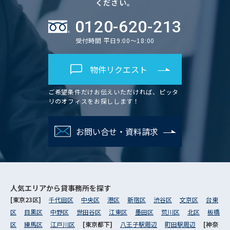
ください。
0120-620-213
受付時間 平日9:00～18:00
物件リクエスト
ご希望条件だけお伝えいただければ、ピッタ
リのオフィスをお探しします！
お問い合せ・資料請求
人気エリアから
貸事務所を探す
[東京23区]
千代田区
中央区
港区
新宿区
渋谷区
文京区
台東
区
目黒区
中野区
世田谷区
江東区
墨田区
荒川区
北区
板橋
区
練馬区
江戸川区
[東京都下]
八王子駅周辺
町田駅周辺
[神奈