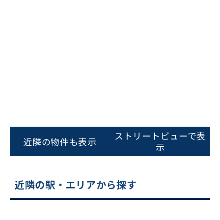
ビルコード：
172272
をお伝えいただくと
ストリートビューで表
スムーズにご案内できます
近隣の物件も表示
示
0120-620-213
平日 9:00〜18:00
近隣の駅・エリアから探す
電話でお問い合わせ