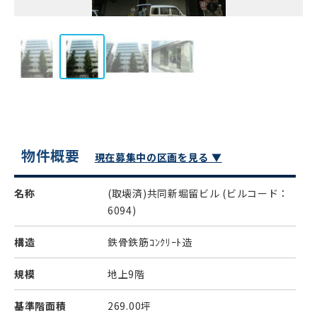
物件概要
現在募集中の区画を見る ▼
名称
(取壊済)共同新堀留ビル
(ビルコード：
6094)
構造
鉄骨鉄筋ｺﾝｸﾘｰﾄ造
規模
地上9階
基準階面積
269.00坪