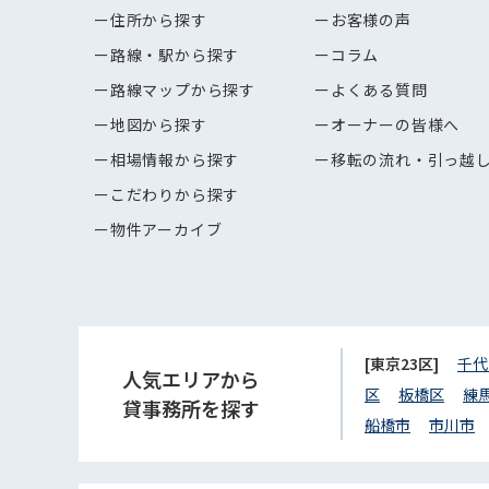
住所から探す
お客様の声
路線・駅から探す
コラム
路線マップから探す
よくある質問
地図から探す
オーナーの皆様へ
相場情報から探す
移転の流れ・引っ越
こだわりから探す
物件アーカイブ
[東京23区]
千代
人気エリアから
区
板橋区
練
貸事務所を探す
船橋市
市川市