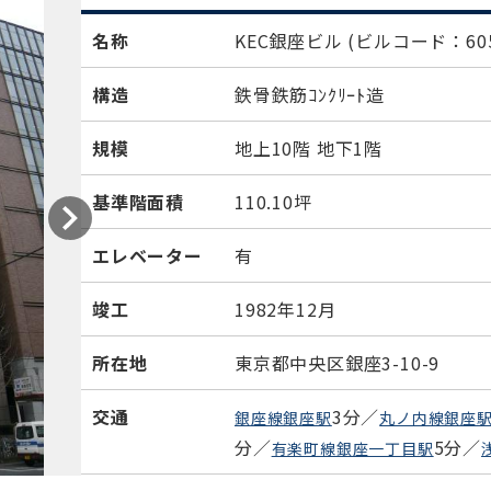
名称
KEC銀座ビル
(ビルコード：605
構造
鉄骨鉄筋ｺﾝｸﾘｰﾄ造
規模
地上10階 地下1階
基準階面積
110.10坪
エレベーター
有
竣工
1982年12月
所在地
東京都中央区銀座3-10-9
交通
3分／
銀座線銀座駅
丸ノ内線銀座
分／
5分／
有楽町線銀座一丁目駅