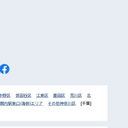
中野区
世田谷区
江東区
墨田区
荒川区
北
関内駅東口(海側)エリア
その他神奈川区
[千葉]