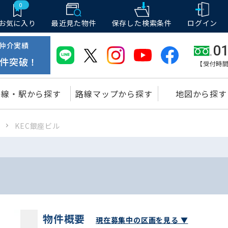
0
お気に入り
最近見た物件
保存した
検索条件
ログイン
仲介実績
01
件突破！
【受付時間
路線・駅から探す
路線マップから探す
地図から探す
ア
KEC銀座ビル
物件概要
現在募集中の区画を見る ▼