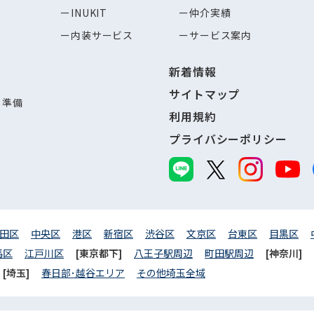
INUKIT
仲介実績
内装サービス
サービス案内
新着情報
サイトマップ
し準備
利用規約
プライバシーポリシー
田区
中央区
港区
新宿区
渋谷区
文京区
台東区
目黒区
馬区
江戸川区
[東京都下]
八王子駅周辺
町田駅周辺
[神奈川]
[埼玉]
春日部･越谷エリア
その他埼玉全域