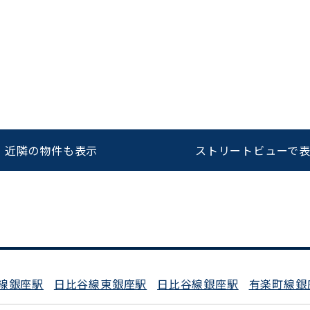
をお伝えいただくと
ビルコード：
172272
スムーズにご案内できます
0120-620-213
近隣の物件も表示
ストリートビューで
平日 9:00〜18:00
線銀座駅
日比谷線東銀座駅
日比谷線銀座駅
有楽町線銀