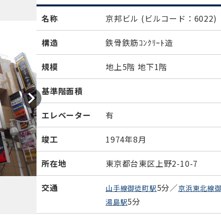
名称
京邦ビル
(ビルコード：6022)
構造
鉄骨鉄筋ｺﾝｸﾘｰﾄ造
規模
地上5階 地下1階
基準階面積
エレベーター
有
竣工
1974年8月
所在地
東京都台東区上野2-10-7
交通
5分／
山手線御徒町駅
京浜東北線
5分
湯島駅