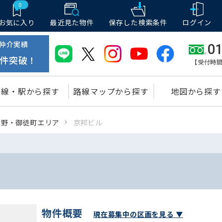
0
お気に入り
最近見た物件
保存した
検索条件
ログイン
仲介実績
01
件突破！
【受付時間
路線・駅から探す
路線マップから探す
地図から探す
上野・御徒町エリア
京邦ビル
物件概要
現在募集中の区画を見る ▼