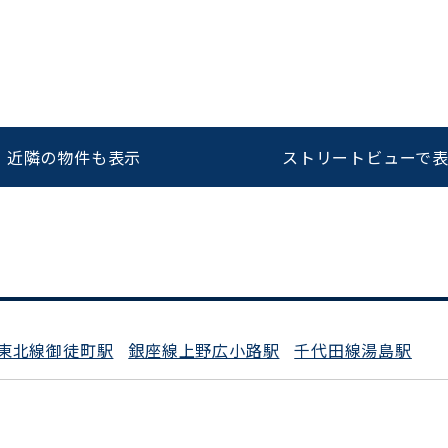
をお伝えいただくと
ビルコード：
172272
スムーズにご案内できます
近隣の物件も表示
ストリートビューで
0120-620-213
平日 9:00〜18:00
東北線御徒町駅
銀座線上野広小路駅
千代田線湯島駅