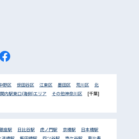
中野区
世田谷区
江東区
墨田区
荒川区
北
関内駅東口(海側)エリア
その他神奈川区
[千葉]
銀座駅
日比谷駅
虎ノ門駅
京橋駅
日本橋駅
水道橋駅
飯田橋駅
四ツ谷駅
市ケ谷駅
恵比寿