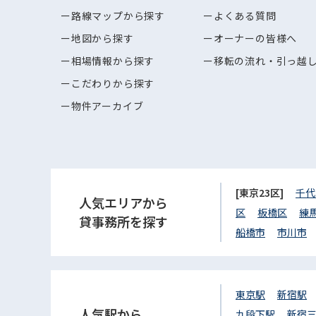
路線マップから探す
よくある質問
地図から探す
オーナーの皆様へ
相場情報から探す
移転の流れ・引っ越
こだわりから探す
物件アーカイブ
[東京23区]
千代
人気エリアから
区
板橋区
練
貸事務所を探す
船橋市
市川市
東京駅
新宿駅
人気駅から
九段下駅
新宿