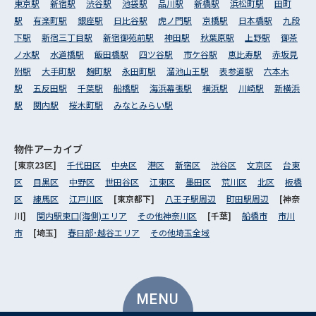
東京駅
新宿駅
渋谷駅
池袋駅
品川駅
新橋駅
浜松町駅
田町
駅
有楽町駅
銀座駅
日比谷駅
虎ノ門駅
京橋駅
日本橋駅
九段
下駅
新宿三丁目駅
新宿御苑前駅
神田駅
秋葉原駅
上野駅
御茶
ノ水駅
水道橋駅
飯田橋駅
四ツ谷駅
市ケ谷駅
恵比寿駅
赤坂見
附駅
大手町駅
麹町駅
永田町駅
溜池山王駅
表参道駅
六本木
駅
五反田駅
千葉駅
船橋駅
海浜幕張駅
横浜駅
川崎駅
新横浜
駅
関内駅
桜木町駅
みなとみらい駅
物件アーカイブ
[東京23区]
千代田区
中央区
港区
新宿区
渋谷区
文京区
台東
区
目黒区
中野区
世田谷区
江東区
墨田区
荒川区
北区
板橋
区
練馬区
江戸川区
[東京都下]
八王子駅周辺
町田駅周辺
[神奈
川]
関内駅東口(海側)エリア
その他神奈川区
[千葉]
船橋市
市川
市
[埼玉]
春日部･越谷エリア
その他埼玉全域
MENU