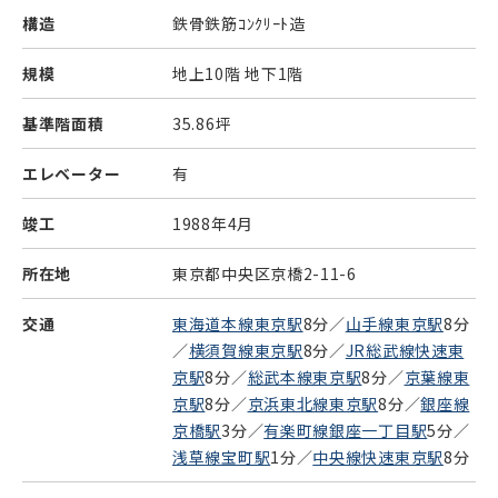
構造
鉄骨鉄筋ｺﾝｸﾘｰﾄ造
規模
地上10階 地下1階
基準階面積
35.86坪
エレベーター
有
竣工
1988年4月
所在地
東京都中央区京橋2-11-6
交通
東海道本線東京駅
8分／
山手線東京駅
8分
／
横須賀線東京駅
8分／
JR総武線快速東
京駅
8分／
総武本線東京駅
8分／
京葉線東
京駅
8分／
京浜東北線東京駅
8分／
銀座線
京橋駅
3分／
有楽町線銀座一丁目駅
5分／
浅草線宝町駅
1分／
中央線快速東京駅
8分