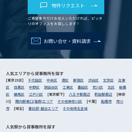
物件リクエスト
ご希望条件だけお伝えいただければ、ピッタ
リのオフィスをお探しします！
お問い合せ・資料請求
人気エリアから
貸事務所を探す
[東京23区]
千代田区
中央区
港区
新宿区
渋谷区
文京区
台東
区
目黒区
中野区
世田谷区
江東区
墨田区
荒川区
北区
板橋
区
練馬区
江戸川区
[東京都下]
八王子駅周辺
町田駅周辺
[神奈
川]
関内駅東口(海側)エリア
その他神奈川区
[千葉]
船橋市
市川
市
[埼玉]
春日部･越谷エリア
その他埼玉全域
人気駅から
貸事務所を探す