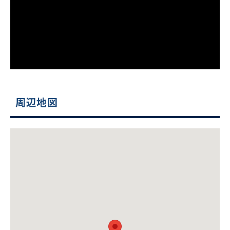
周辺地図
ビルコード：
172272
をお伝えいただくと
スムーズにご案内できます