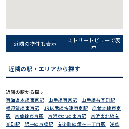
ビルコード：
172272
ストリートビューで表
をお伝えいただくと
近隣の物件も表示
示
スムーズにご案内できます
0120-620-213
近隣の駅・エリアから探す
平日 9:00〜18:00
近隣の駅から探す
電話でお問い合わせ
東海道本線東京駅
山手線東京駅
山手線有楽町駅
フォームでお問い合わせ
横須賀線東京駅
JR総武線快速東京駅
総武本線東京
駅
京葉線東京駅
京浜東北線東京駅
京浜東北線有
楽町駅
銀座線京橋駅
有楽町線銀座一丁目駅
浅草