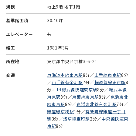
規模
地上9階 地下1階
基準階面積
30.40坪
エレベーター
有
竣工
1981年3月
所在地
東京都中央区京橋3-6-21
交通
東海道本線東京駅
8分／
山手線東京駅
8分
／
山手線有楽町駅
7分／
横須賀線東京駅
8
分／
JR総武線快速東京駅
8分／
総武本線
東京駅
8分／
京葉線東京駅
8分／
京浜東北
線東京駅
8分／
京浜東北線有楽町駅
7分／
銀座線京橋駅
1分／
有楽町線銀座一丁目
駅
3分／
浅草線宝町駅
2分／
中央線快速東
京駅
8分