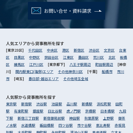
お問い合せ・資料請求
人気エリアから
貸事務所を探す
[東京23区]
千代田区
中央区
港区
新宿区
渋谷区
文京区
台東
区
目黒区
中野区
世田谷区
江東区
墨田区
荒川区
北区
板橋
区
練馬区
江戸川区
[東京都下]
八王子駅周辺
町田駅周辺
[神奈
川]
関内駅東口(海側)エリア
その他神奈川区
[千葉]
船橋市
市川
市
[埼玉]
春日部･越谷エリア
その他埼玉全域
人気駅から
貸事務所を探す
東京駅
新宿駅
渋谷駅
池袋駅
品川駅
新橋駅
浜松町駅
田町
駅
有楽町駅
銀座駅
日比谷駅
虎ノ門駅
京橋駅
日本橋駅
九段
下駅
新宿三丁目駅
新宿御苑前駅
神田駅
秋葉原駅
上野駅
御茶
ノ水駅
水道橋駅
飯田橋駅
四ツ谷駅
市ケ谷駅
恵比寿駅
赤坂見
附駅
大手町駅
麹町駅
永田町駅
溜池山王駅
表参道駅
六本木