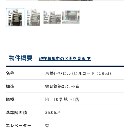
物件概要
現在募集中の区画を見る ▼
名称
京橋ｲｰｻｽビル
(ビルコード：5963)
構造
鉄骨鉄筋ｺﾝｸﾘｰﾄ造
規模
地上10階 地下1階
基準階面積
36.06坪
エレベーター
有