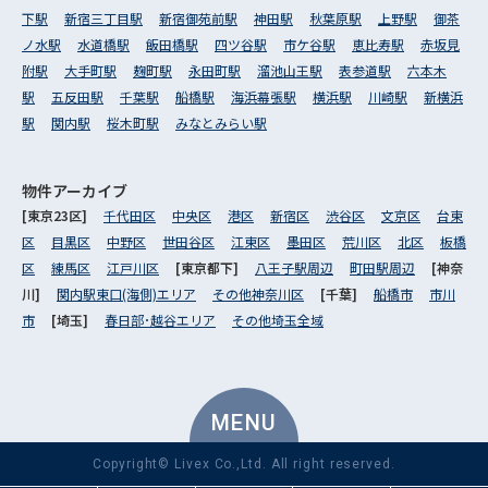
下駅
新宿三丁目駅
新宿御苑前駅
神田駅
秋葉原駅
上野駅
御茶
ノ水駅
水道橋駅
飯田橋駅
四ツ谷駅
市ケ谷駅
恵比寿駅
赤坂見
附駅
大手町駅
麹町駅
永田町駅
溜池山王駅
表参道駅
六本木
駅
五反田駅
千葉駅
船橋駅
海浜幕張駅
横浜駅
川崎駅
新横浜
駅
関内駅
桜木町駅
みなとみらい駅
物件アーカイブ
[東京23区]
千代田区
中央区
港区
新宿区
渋谷区
文京区
台東
区
目黒区
中野区
世田谷区
江東区
墨田区
荒川区
北区
板橋
区
練馬区
江戸川区
[東京都下]
八王子駅周辺
町田駅周辺
[神奈
川]
関内駅東口(海側)エリア
その他神奈川区
[千葉]
船橋市
市川
市
[埼玉]
春日部･越谷エリア
その他埼玉全域
MENU
Copyright© Livex Co.,Ltd. All right reserved.