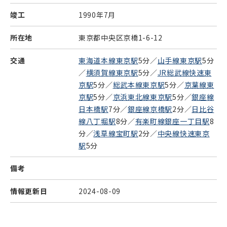
竣工
1990年7月
所在地
東京都中央区京橋1-6-12
交通
東海道本線東京駅
5分／
山手線東京駅
5分
／
横須賀線東京駅
5分／
JR総武線快速東
京駅
5分／
総武本線東京駅
5分／
京葉線東
京駅
5分／
京浜東北線東京駅
5分／
銀座線
日本橋駅
7分／
銀座線京橋駅
2分／
日比谷
線八丁堀駅
8分／
有楽町線銀座一丁目駅
8
分／
浅草線宝町駅
2分／
中央線快速東京
駅
5分
備考
情報更新日
2024-08-09