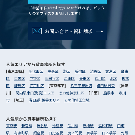
ご希望条件だけお伝えいただければ、ピッタ
リのオフィスをお探しします！
お問い合せ・資料請求
人気エリアから
貸事務所を探す
[東京23区]
千代田区
中央区
港区
新宿区
渋谷区
文京区
台東
区
目黒区
中野区
世田谷区
江東区
墨田区
荒川区
北区
板橋
区
練馬区
江戸川区
[東京都下]
八王子駅周辺
町田駅周辺
[神奈
川]
関内駅東口(海側)エリア
その他神奈川区
[千葉]
船橋市
市川
市
[埼玉]
春日部･越谷エリア
その他埼玉全域
人気駅から
貸事務所を探す
東京駅
新宿駅
渋谷駅
池袋駅
品川駅
新橋駅
浜松町駅
田町
駅
有楽町駅
銀座駅
日比谷駅
虎ノ門駅
京橋駅
日本橋駅
九段