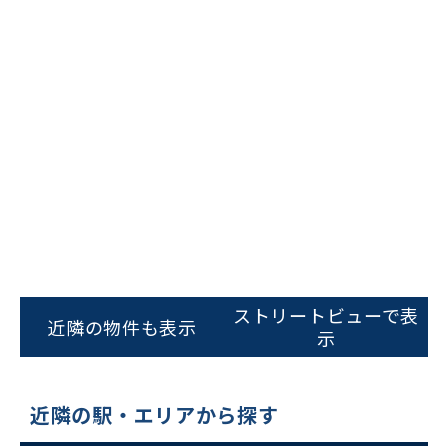
ビルコード：
172272
をお伝えいただくと
スムーズにご案内できます
ストリートビューで表
近隣の物件も表示
0120-620-213
示
平日 9:00〜18:00
近隣の駅・エリアから探す
電話でお問い合わせ