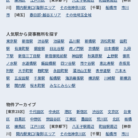
川]
関内駅東口(海側)エリア
その他神奈川区
[千葉]
船橋市
市川
市
[埼玉]
春日部･越谷エリア
その他埼玉全域
人気駅から
貸事務所を探す
東京駅
新宿駅
渋谷駅
池袋駅
品川駅
新橋駅
浜松町駅
田町
駅
有楽町駅
銀座駅
日比谷駅
虎ノ門駅
京橋駅
日本橋駅
九段
下駅
新宿三丁目駅
新宿御苑前駅
神田駅
秋葉原駅
上野駅
御茶
ノ水駅
水道橋駅
飯田橋駅
四ツ谷駅
市ケ谷駅
恵比寿駅
赤坂見
附駅
大手町駅
麹町駅
永田町駅
溜池山王駅
表参道駅
六本木
駅
五反田駅
千葉駅
船橋駅
海浜幕張駅
横浜駅
川崎駅
新横浜
駅
関内駅
桜木町駅
みなとみらい駅
物件アーカイブ
[東京23区]
千代田区
中央区
港区
新宿区
渋谷区
文京区
台東
区
目黒区
中野区
世田谷区
江東区
墨田区
荒川区
北区
板橋
区
練馬区
江戸川区
[東京都下]
八王子駅周辺
町田駅周辺
[神奈
川]
関内駅東口(海側)エリア
その他神奈川区
[千葉]
船橋市
市川