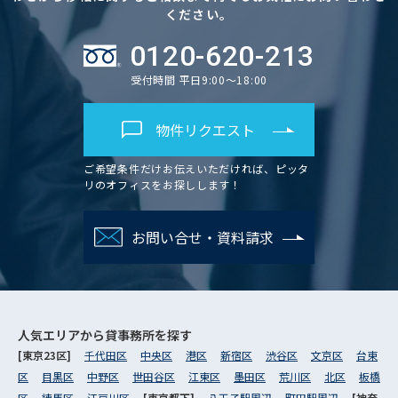
ください。
0120-620-213
受付時間 平日9:00～18:00
物件リクエスト
ご希望条件だけお伝えいただければ、ピッタ
リのオフィスをお探しします！
お問い合せ・資料請求
人気エリアから
貸事務所を探す
[東京23区]
千代田区
中央区
港区
新宿区
渋谷区
文京区
台東
区
目黒区
中野区
世田谷区
江東区
墨田区
荒川区
北区
板橋
区
練馬区
江戸川区
[東京都下]
八王子駅周辺
町田駅周辺
[神奈