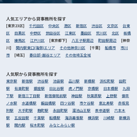
人気エリアから
貸事務所を探す
[東京23区]
千代田区
中央区
港区
新宿区
渋谷区
文京区
台東
区
目黒区
中野区
世田谷区
江東区
墨田区
荒川区
北区
板橋
区
練馬区
江戸川区
[東京都下]
八王子駅周辺
町田駅周辺
[神奈
川]
関内駅東口(海側)エリア
その他神奈川区
[千葉]
船橋市
市川
市
[埼玉]
春日部･越谷エリア
その他埼玉全域
人気駅から
貸事務所を探す
東京駅
新宿駅
渋谷駅
池袋駅
品川駅
新橋駅
浜松町駅
田町
駅
有楽町駅
銀座駅
日比谷駅
虎ノ門駅
京橋駅
日本橋駅
九段
下駅
新宿三丁目駅
新宿御苑前駅
神田駅
秋葉原駅
上野駅
御茶
ノ水駅
水道橋駅
飯田橋駅
四ツ谷駅
市ケ谷駅
恵比寿駅
赤坂見
附駅
大手町駅
麹町駅
永田町駅
溜池山王駅
表参道駅
六本木
駅
五反田駅
千葉駅
船橋駅
海浜幕張駅
横浜駅
川崎駅
新横浜
駅
関内駅
桜木町駅
みなとみらい駅