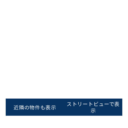
ビルコード：
172272
をお伝えいただくと
スムーズにご案内できます
ストリートビューで表
近隣の物件も表示
示
0120-620-213
平日 9:00〜18:00