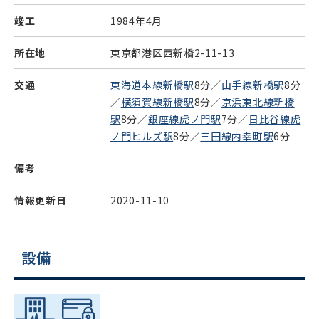
竣工
1984年4月
所在地
東京都港区西新橋2-11-13
交通
東海道本線新橋駅
8分／
山手線新橋駅
8分
／
横須賀線新橋駅
8分／
京浜東北線新橋
駅
8分／
銀座線虎ノ門駅
7分／
日比谷線虎
ノ門ヒルズ駅
8分／
三田線内幸町駅
6分
備考
情報更新日
2020-11-10
設備