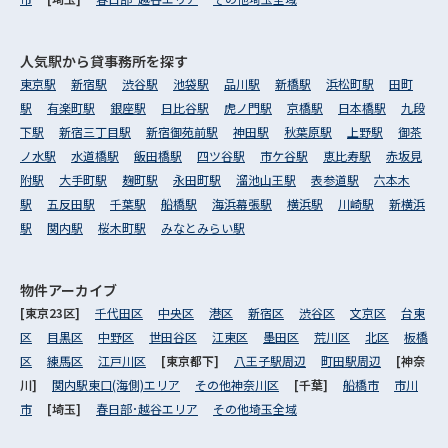
人気駅から
貸事務所を探す
東京駅
新宿駅
渋谷駅
池袋駅
品川駅
新橋駅
浜松町駅
田町
駅
有楽町駅
銀座駅
日比谷駅
虎ノ門駅
京橋駅
日本橋駅
九段
下駅
新宿三丁目駅
新宿御苑前駅
神田駅
秋葉原駅
上野駅
御茶
ノ水駅
水道橋駅
飯田橋駅
四ツ谷駅
市ケ谷駅
恵比寿駅
赤坂見
附駅
大手町駅
麹町駅
永田町駅
溜池山王駅
表参道駅
六本木
駅
五反田駅
千葉駅
船橋駅
海浜幕張駅
横浜駅
川崎駅
新横浜
駅
関内駅
桜木町駅
みなとみらい駅
物件アーカイブ
[東京23区]
千代田区
中央区
港区
新宿区
渋谷区
文京区
台東
区
目黒区
中野区
世田谷区
江東区
墨田区
荒川区
北区
板橋
区
練馬区
江戸川区
[東京都下]
八王子駅周辺
町田駅周辺
[神奈
川]
関内駅東口(海側)エリア
その他神奈川区
[千葉]
船橋市
市川
市
[埼玉]
春日部･越谷エリア
その他埼玉全域