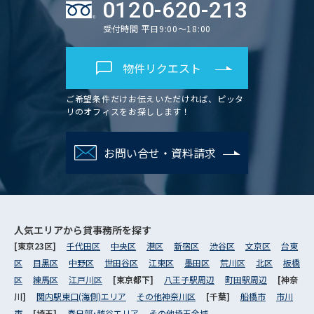
0120-620-213
受付時間 平日9:00～18:00
物件リクエスト
ご希望条件だけお伝えいただければ、ピッタ
リのオフィスをお探しします！
お問い合せ・資料請求
人気エリアから
貸事務所を探す
[東京23区]
千代田区
中央区
港区
新宿区
渋谷区
文京区
台東
区
目黒区
中野区
世田谷区
江東区
墨田区
荒川区
北区
板橋
区
練馬区
江戸川区
[東京都下]
八王子駅周辺
町田駅周辺
[神奈
川]
関内駅東口(海側)エリア
その他神奈川区
[千葉]
船橋市
市川
市
[埼玉]
春日部･越谷エリア
その他埼玉全域