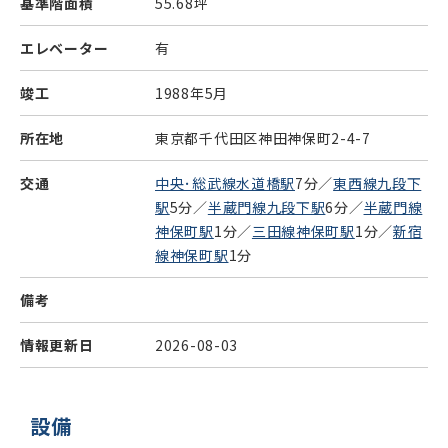
基準階面積
55.68坪
エレベーター
有
竣工
1988年5月
所在地
東京都千代田区神田神保町2-4-7
交通
中央･総武線水道橋駅
7分／
東西線九段下
駅
5分／
半蔵門線九段下駅
6分／
半蔵門線
神保町駅
1分／
三田線神保町駅
1分／
新宿
線神保町駅
1分
備考
情報更新日
2026-08-03
設備