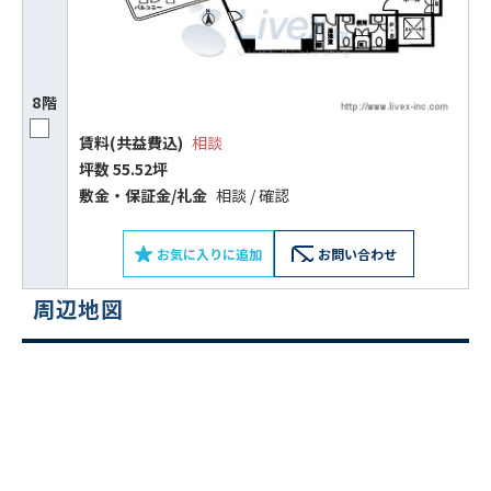
8階
賃料(共益費込)
相談
坪数 55.52坪
敷⾦‧保証⾦/礼⾦
相談 / 確認
ビルコード：
172272
お気に入りに追加
お問い合わせ
をお伝えいただくと
スムーズにご案内できます
周辺地図
0120-620-213
平日 9:00〜18:00
電話でお問い合わせ