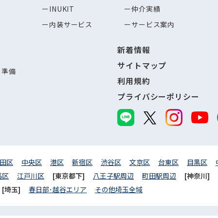
INUKIT
仲介実績
内装サービス
サービス案内
新着情報
サイトマップ
し準備
利用規約
プライバシーポリシー
田区
中央区
港区
新宿区
渋谷区
文京区
台東区
目黒区
馬区
江戸川区
[東京都下]
八王子駅周辺
町田駅周辺
[神奈川]
[埼玉]
春日部･越谷エリア
その他埼玉全域