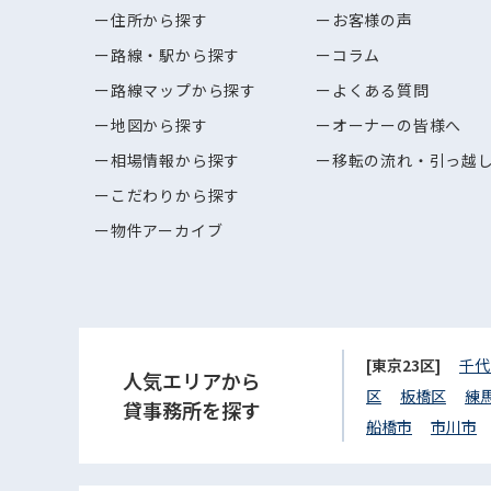
住所から探す
お客様の声
路線・駅から探す
コラム
路線マップから探す
よくある質問
地図から探す
オーナーの皆様へ
相場情報から探す
移転の流れ・引っ越
こだわりから探す
物件アーカイブ
[東京23区]
千代
人気エリアから
区
板橋区
練
貸事務所を探す
船橋市
市川市