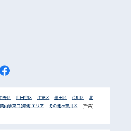
中野区
世田谷区
江東区
墨田区
荒川区
北
関内駅東口(海側)エリア
その他神奈川区
[千葉]