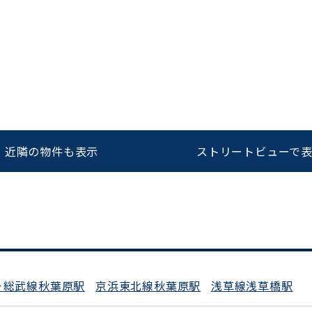
をお伝えいただくと
ビルコード：
172272
スムーズにご案内できます
0120-620-213
近隣の物件も表示
ストリートビューで
平日 9:00〜18:00
･総武線秋葉原駅
京浜東北線秋葉原駅
浅草線浅草橋駅