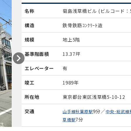
名称
菊島浅草橋ビル
(ビルコード：5
構造
鉄骨鉄筋ｺﾝｸﾘｰﾄ造
規模
地上5階
基準階面積
13.37坪
エレベーター
有
竣工
1989年
所在地
東京都台東区浅草橋5-10-12
交通
9分／
山手線秋葉原駅
中央･総武線
7分
草橋駅