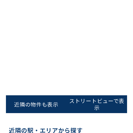
ビルコード：
172272
をお伝えいただくと
スムーズにご案内できます
ストリートビューで表
近隣の物件も表示
示
0120-620-213
平日 9:00〜18:00
近隣の駅・エリアから探す