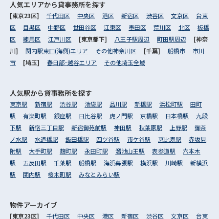
人気エリアから
貸事務所を探す
[東京23区]
千代田区
中央区
港区
新宿区
渋谷区
文京区
台東
区
目黒区
中野区
世田谷区
江東区
墨田区
荒川区
北区
板橋
区
練馬区
江戸川区
[東京都下]
八王子駅周辺
町田駅周辺
[神奈
川]
関内駅東口(海側)エリア
その他神奈川区
[千葉]
船橋市
市川
市
[埼玉]
春日部･越谷エリア
その他埼玉全域
人気駅から
貸事務所を探す
東京駅
新宿駅
渋谷駅
池袋駅
品川駅
新橋駅
浜松町駅
田町
駅
有楽町駅
銀座駅
日比谷駅
虎ノ門駅
京橋駅
日本橋駅
九段
下駅
新宿三丁目駅
新宿御苑前駅
神田駅
秋葉原駅
上野駅
御茶
ノ水駅
水道橋駅
飯田橋駅
四ツ谷駅
市ケ谷駅
恵比寿駅
赤坂見
附駅
大手町駅
麹町駅
永田町駅
溜池山王駅
表参道駅
六本木
駅
五反田駅
千葉駅
船橋駅
海浜幕張駅
横浜駅
川崎駅
新横浜
駅
関内駅
桜木町駅
みなとみらい駅
物件アーカイブ
[東京23区]
千代田区
中央区
港区
新宿区
渋谷区
文京区
台東