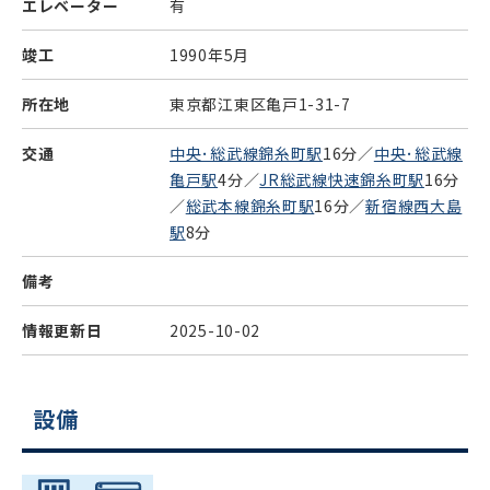
エレベーター
有
竣工
1990年5月
所在地
東京都江東区亀戸1-31-7
交通
中央･総武線錦糸町駅
16分／
中央･総武線
亀戸駅
4分／
JR総武線快速錦糸町駅
16分
／
総武本線錦糸町駅
16分／
新宿線西大島
駅
8分
備考
情報更新日
2025-10-02
設備