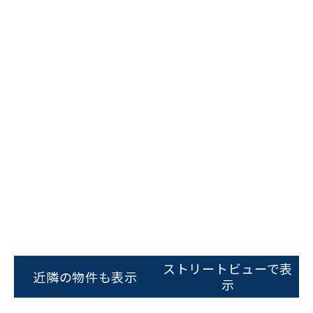
ストリートビューで表
近隣の物件も表示
ビルコード：
172272
示
をお伝えいただくと