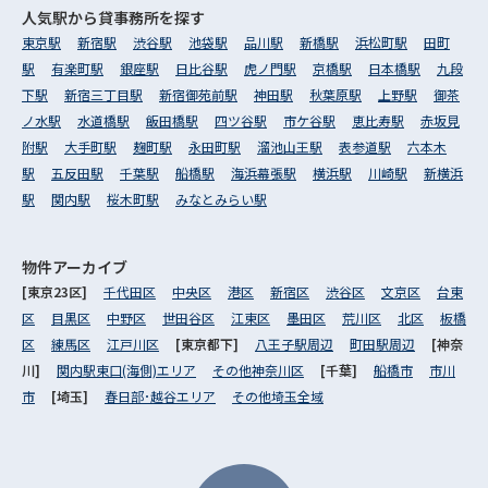
人気駅から
貸事務所を探す
東京駅
新宿駅
渋谷駅
池袋駅
品川駅
新橋駅
浜松町駅
田町
駅
有楽町駅
銀座駅
日比谷駅
虎ノ門駅
京橋駅
日本橋駅
九段
下駅
新宿三丁目駅
新宿御苑前駅
神田駅
秋葉原駅
上野駅
御茶
ノ水駅
水道橋駅
飯田橋駅
四ツ谷駅
市ケ谷駅
恵比寿駅
赤坂見
附駅
大手町駅
麹町駅
永田町駅
溜池山王駅
表参道駅
六本木
駅
五反田駅
千葉駅
船橋駅
海浜幕張駅
横浜駅
川崎駅
新横浜
駅
関内駅
桜木町駅
みなとみらい駅
物件アーカイブ
[東京23区]
千代田区
中央区
港区
新宿区
渋谷区
文京区
台東
区
目黒区
中野区
世田谷区
江東区
墨田区
荒川区
北区
板橋
区
練馬区
江戸川区
[東京都下]
八王子駅周辺
町田駅周辺
[神奈
川]
関内駅東口(海側)エリア
その他神奈川区
[千葉]
船橋市
市川
市
[埼玉]
春日部･越谷エリア
その他埼玉全域