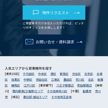
物件リクエスト
ご希望条件だけお伝えいただければ、ピッタ
リのオフィスをお探しします！
お問い合せ・資料請求
人気エリアから
貸事務所を探す
[東京23区]
千代田区
中央区
港区
新宿区
渋谷区
文京区
台東
区
目黒区
中野区
世田谷区
江東区
墨田区
荒川区
北区
板橋
区
練馬区
江戸川区
[東京都下]
八王子駅周辺
町田駅周辺
[神奈
川]
関内駅東口(海側)エリア
その他神奈川区
[千葉]
船橋市
市川
市
[埼玉]
春日部･越谷エリア
その他埼玉全域