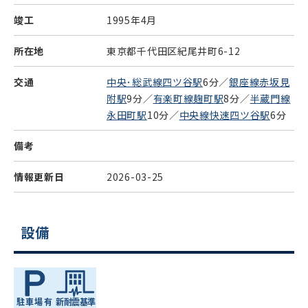
竣工
1995年4月
所在地
東京都千代田区紀尾井町6-12
交通
中央･総武線四ツ谷駅
6分／
銀座線赤坂見
附駅
9分／
有楽町線麹町駅
8分／
半蔵門線
永田町駅
10分／
中央線快速四ツ谷駅
6分
備考
情報更新日
2026-03-25
設備