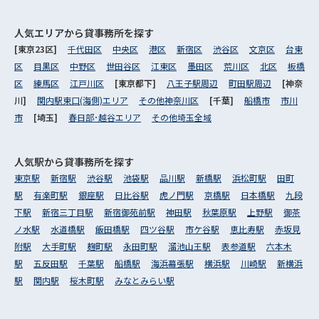
人気エリアから
貸事務所を探す
[東京23区]
千代田区
中央区
港区
新宿区
渋谷区
文京区
台東
区
目黒区
中野区
世田谷区
江東区
墨田区
荒川区
北区
板橋
区
練馬区
江戸川区
[東京都下]
八王子駅周辺
町田駅周辺
[神奈
川]
関内駅東口(海側)エリア
その他神奈川区
[千葉]
船橋市
市川
市
[埼玉]
春日部･越谷エリア
その他埼玉全域
人気駅から
貸事務所を探す
東京駅
新宿駅
渋谷駅
池袋駅
品川駅
新橋駅
浜松町駅
田町
駅
有楽町駅
銀座駅
日比谷駅
虎ノ門駅
京橋駅
日本橋駅
九段
下駅
新宿三丁目駅
新宿御苑前駅
神田駅
秋葉原駅
上野駅
御茶
ノ水駅
水道橋駅
飯田橋駅
四ツ谷駅
市ケ谷駅
恵比寿駅
赤坂見
附駅
大手町駅
麹町駅
永田町駅
溜池山王駅
表参道駅
六本木
駅
五反田駅
千葉駅
船橋駅
海浜幕張駅
横浜駅
川崎駅
新横浜
駅
関内駅
桜木町駅
みなとみらい駅