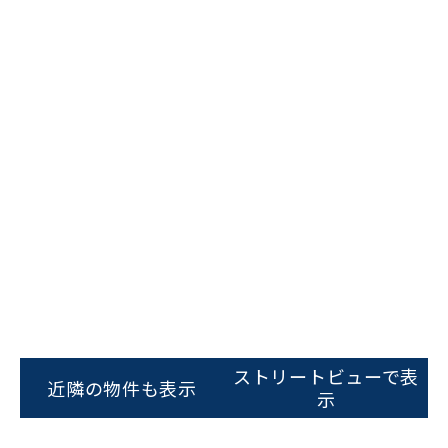
ビルコード：
172272
をお伝えいただくと
スムーズにご案内できます
ストリートビューで表
近隣の物件も表示
0120-620-213
示
平日 9:00〜18:00