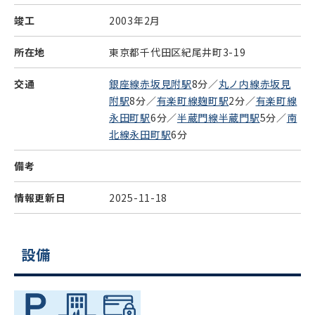
竣工
2003年2月
所在地
東京都千代田区紀尾井町3-19
交通
銀座線赤坂見附駅
8分／
丸ノ内線赤坂見
附駅
8分／
有楽町線麹町駅
2分／
有楽町線
永田町駅
6分／
半蔵門線半蔵門駅
5分／
南
北線永田町駅
6分
備考
情報更新日
2025-11-18
設備