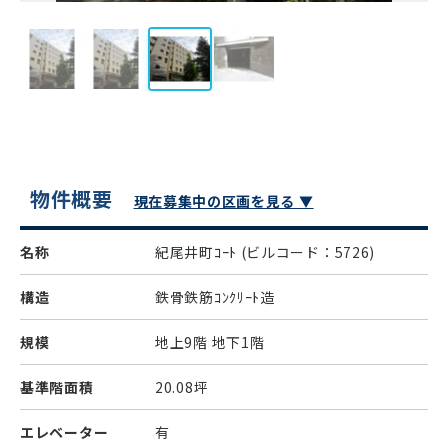
物件概要
現在募集中の区画を見る ▼
名称
紀尾井町ｺｰﾄ
(ビルコード：5726)
構造
鉄骨鉄筋ｺﾝｸﾘｰﾄ造
規模
地上9階 地下1階
基準階面積
20.08坪
エレベーター
有