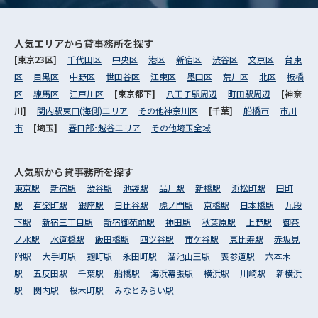
人気エリアから
貸事務所を探す
[東京23区]
千代田区
中央区
港区
新宿区
渋谷区
文京区
台東
区
目黒区
中野区
世田谷区
江東区
墨田区
荒川区
北区
板橋
区
練馬区
江戸川区
[東京都下]
八王子駅周辺
町田駅周辺
[神奈
川]
関内駅東口(海側)エリア
その他神奈川区
[千葉]
船橋市
市川
市
[埼玉]
春日部･越谷エリア
その他埼玉全域
人気駅から
貸事務所を探す
東京駅
新宿駅
渋谷駅
池袋駅
品川駅
新橋駅
浜松町駅
田町
駅
有楽町駅
銀座駅
日比谷駅
虎ノ門駅
京橋駅
日本橋駅
九段
下駅
新宿三丁目駅
新宿御苑前駅
神田駅
秋葉原駅
上野駅
御茶
ノ水駅
水道橋駅
飯田橋駅
四ツ谷駅
市ケ谷駅
恵比寿駅
赤坂見
附駅
大手町駅
麹町駅
永田町駅
溜池山王駅
表参道駅
六本木
駅
五反田駅
千葉駅
船橋駅
海浜幕張駅
横浜駅
川崎駅
新横浜
駅
関内駅
桜木町駅
みなとみらい駅