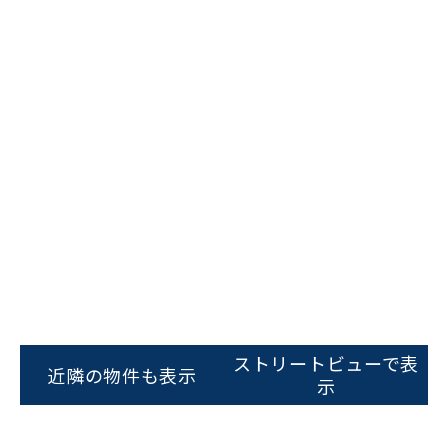
ビルコード：
172272
をお伝えいただくと
スムーズにご案内できます
ストリートビューで表
近隣の物件も表示
示
0120-620-213
平日 9:00〜18:00