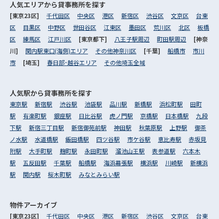
人気エリアから
貸事務所を探す
[東京23区]
千代田区
中央区
港区
新宿区
渋谷区
文京区
台東
区
目黒区
中野区
世田谷区
江東区
墨田区
荒川区
北区
板橋
区
練馬区
江戸川区
[東京都下]
八王子駅周辺
町田駅周辺
[神奈
川]
関内駅東口(海側)エリア
その他神奈川区
[千葉]
船橋市
市川
市
[埼玉]
春日部･越谷エリア
その他埼玉全域
人気駅から
貸事務所を探す
東京駅
新宿駅
渋谷駅
池袋駅
品川駅
新橋駅
浜松町駅
田町
駅
有楽町駅
銀座駅
日比谷駅
虎ノ門駅
京橋駅
日本橋駅
九段
下駅
新宿三丁目駅
新宿御苑前駅
神田駅
秋葉原駅
上野駅
御茶
ノ水駅
水道橋駅
飯田橋駅
四ツ谷駅
市ケ谷駅
恵比寿駅
赤坂見
附駅
大手町駅
麹町駅
永田町駅
溜池山王駅
表参道駅
六本木
駅
五反田駅
千葉駅
船橋駅
海浜幕張駅
横浜駅
川崎駅
新横浜
駅
関内駅
桜木町駅
みなとみらい駅
物件アーカイブ
[東京23区]
千代田区
中央区
港区
新宿区
渋谷区
文京区
台東