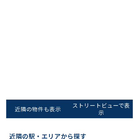
ビルコード：
172272
をお伝えいただくと
スムーズにご案内できます
ストリートビューで表
近隣の物件も表示
示
0120-620-213
平日 9:00〜18:00
近隣の駅・エリアから探す