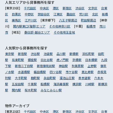
人気エリアから
貸事務所を探す
[東京23区]
千代田区
中央区
港区
新宿区
渋谷区
文京区
台東
区
目黒区
中野区
世田谷区
江東区
墨田区
荒川区
北区
板橋
区
練馬区
江戸川区
[東京都下]
八王子駅周辺
町田駅周辺
[神奈
川]
関内駅東口(海側)エリア
その他神奈川区
[千葉]
船橋市
市川
市
[埼玉]
春日部･越谷エリア
その他埼玉全域
人気駅から
貸事務所を探す
東京駅
新宿駅
渋谷駅
池袋駅
品川駅
新橋駅
浜松町駅
田町
駅
有楽町駅
銀座駅
日比谷駅
虎ノ門駅
京橋駅
日本橋駅
九段
下駅
新宿三丁目駅
新宿御苑前駅
神田駅
秋葉原駅
上野駅
御茶
ノ水駅
水道橋駅
飯田橋駅
四ツ谷駅
市ケ谷駅
恵比寿駅
赤坂見
附駅
大手町駅
麹町駅
永田町駅
溜池山王駅
表参道駅
六本木
駅
五反田駅
千葉駅
船橋駅
海浜幕張駅
横浜駅
川崎駅
新横浜
駅
関内駅
桜木町駅
みなとみらい駅
物件アーカイブ
[東京23区]
千代田区
中央区
港区
新宿区
渋谷区
文京区
台東