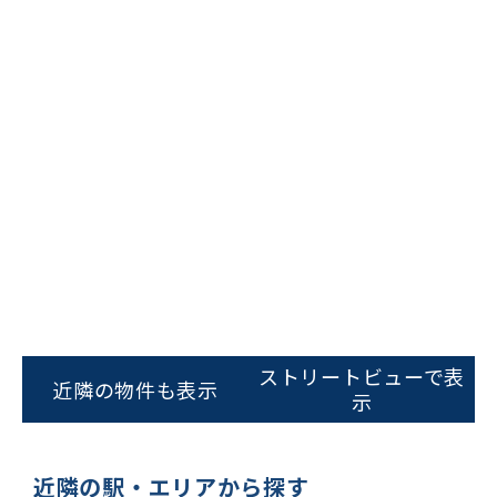
ビルコード：
172272
をお伝えいただくと
スムーズにご案内できます
ストリートビューで表
近隣の物件も表示
示
0120-620-213
平日 9:00〜18:00
近隣の駅・エリアから探す