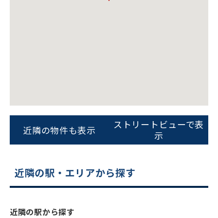
ビルコード：
172272
をお伝えいただくと
ストリートビューで表
近隣の物件も表示
スムーズにご案内できます
示
0120-620-213
近隣の駅・エリアから探す
平日 9:00〜18:00
電話でお問い合わせ
近隣の駅から探す