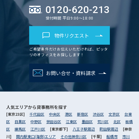
0120-620-213
受付時間 平日9:00～18:00
物件リクエスト
ご希望条件だけお伝えいただければ、ピッタ
リのオフィスをお探しします！
お問い合せ・資料請求
人気エリアから
貸事務所を探す
[東京23区]
千代田区
中央区
港区
新宿区
渋谷区
文京区
台東
区
目黒区
中野区
世田谷区
江東区
墨田区
荒川区
北区
板橋
区
練馬区
江戸川区
[東京都下]
八王子駅周辺
町田駅周辺
[神奈
川]
関内駅東口(海側)エリア
その他神奈川区
[千葉]
船橋市
市川