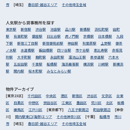
市
[埼玉]
春日部･越谷エリア
その他埼玉全域
人気駅から
貸事務所を探す
東京駅
新宿駅
渋谷駅
池袋駅
品川駅
新橋駅
浜松町駅
田町
駅
有楽町駅
銀座駅
日比谷駅
虎ノ門駅
京橋駅
日本橋駅
九段
下駅
新宿三丁目駅
新宿御苑前駅
神田駅
秋葉原駅
上野駅
御茶
ノ水駅
水道橋駅
飯田橋駅
四ツ谷駅
市ケ谷駅
恵比寿駅
赤坂見
附駅
大手町駅
麹町駅
永田町駅
溜池山王駅
表参道駅
六本木
駅
五反田駅
千葉駅
船橋駅
海浜幕張駅
横浜駅
川崎駅
新横浜
駅
関内駅
桜木町駅
みなとみらい駅
物件アーカイブ
[東京23区]
千代田区
中央区
港区
新宿区
渋谷区
文京区
台東
区
目黒区
中野区
世田谷区
江東区
墨田区
荒川区
北区
板橋
区
練馬区
江戸川区
[東京都下]
八王子駅周辺
町田駅周辺
[神奈
川]
関内駅東口(海側)エリア
その他神奈川区
[千葉]
船橋市
市川
市
[埼玉]
春日部･越谷エリア
その他埼玉全域