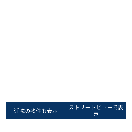
ビルコード：
172272
をお伝えいただくと
スムーズにご案内できます
ストリートビューで表
近隣の物件も表示
示
0120-620-213
平日 9:00〜18:00