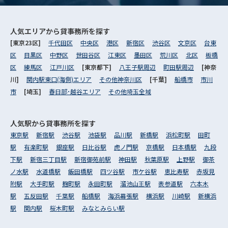
人気エリアから
貸事務所を探す
[東京23区]
千代田区
中央区
港区
新宿区
渋谷区
文京区
台東
区
目黒区
中野区
世田谷区
江東区
墨田区
荒川区
北区
板橋
区
練馬区
江戸川区
[東京都下]
八王子駅周辺
町田駅周辺
[神奈
川]
関内駅東口(海側)エリア
その他神奈川区
[千葉]
船橋市
市川
市
[埼玉]
春日部･越谷エリア
その他埼玉全域
人気駅から
貸事務所を探す
東京駅
新宿駅
渋谷駅
池袋駅
品川駅
新橋駅
浜松町駅
田町
駅
有楽町駅
銀座駅
日比谷駅
虎ノ門駅
京橋駅
日本橋駅
九段
下駅
新宿三丁目駅
新宿御苑前駅
神田駅
秋葉原駅
上野駅
御茶
ノ水駅
水道橋駅
飯田橋駅
四ツ谷駅
市ケ谷駅
恵比寿駅
赤坂見
附駅
大手町駅
麹町駅
永田町駅
溜池山王駅
表参道駅
六本木
駅
五反田駅
千葉駅
船橋駅
海浜幕張駅
横浜駅
川崎駅
新横浜
駅
関内駅
桜木町駅
みなとみらい駅