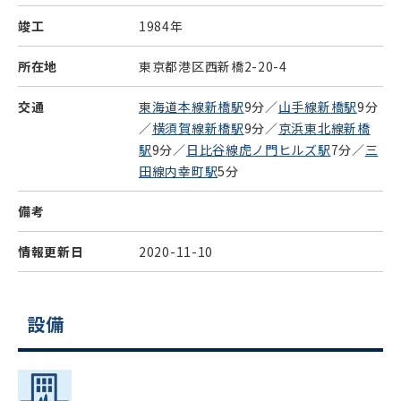
竣工
1984年
所在地
東京都港区西新橋2-20-4
交通
東海道本線新橋駅
9分／
山手線新橋駅
9分
／
横須賀線新橋駅
9分／
京浜東北線新橋
駅
9分／
日比谷線虎ノ門ヒルズ駅
7分／
三
田線内幸町駅
5分
備考
情報更新日
2020-11-10
設備