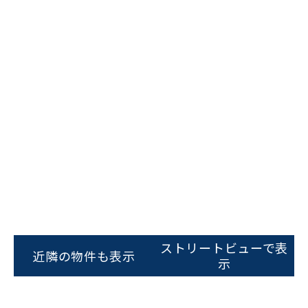
ビルコード：
172272
をお伝えいただくと
スムーズにご案内できます
ストリートビューで表
近隣の物件も表示
示
0120-620-213
平日 9:00〜18:00