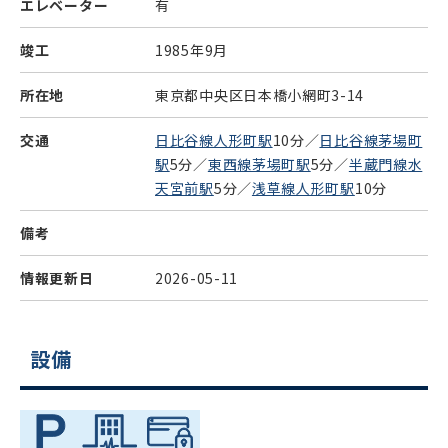
エレベーター
有
竣工
1985年9月
所在地
東京都中央区日本橋小網町3-14
交通
日比谷線人形町駅
10分／
日比谷線茅場町
駅
5分／
東西線茅場町駅
5分／
半蔵門線水
天宮前駅
5分／
浅草線人形町駅
10分
備考
情報更新日
2026-05-11
設備