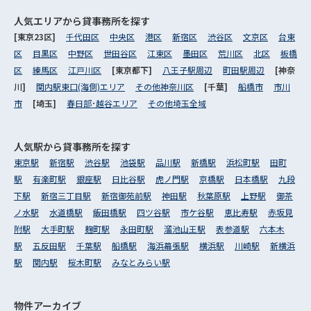
人気エリアから
貸事務所を探す
[東京23区]
千代田区
中央区
港区
新宿区
渋谷区
文京区
台東
区
目黒区
中野区
世田谷区
江東区
墨田区
荒川区
北区
板橋
区
練馬区
江戸川区
[東京都下]
八王子駅周辺
町田駅周辺
[神奈
川]
関内駅東口(海側)エリア
その他神奈川区
[千葉]
船橋市
市川
市
[埼玉]
春日部･越谷エリア
その他埼玉全域
人気駅から
貸事務所を探す
東京駅
新宿駅
渋谷駅
池袋駅
品川駅
新橋駅
浜松町駅
田町
駅
有楽町駅
銀座駅
日比谷駅
虎ノ門駅
京橋駅
日本橋駅
九段
下駅
新宿三丁目駅
新宿御苑前駅
神田駅
秋葉原駅
上野駅
御茶
ノ水駅
水道橋駅
飯田橋駅
四ツ谷駅
市ケ谷駅
恵比寿駅
赤坂見
附駅
大手町駅
麹町駅
永田町駅
溜池山王駅
表参道駅
六本木
駅
五反田駅
千葉駅
船橋駅
海浜幕張駅
横浜駅
川崎駅
新横浜
駅
関内駅
桜木町駅
みなとみらい駅
物件アーカイブ