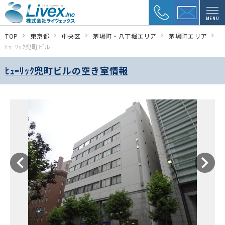
MENU
TOP
東京都
中央区
茅場町・八丁堀エリア
茅場町エリア
ﾋｭｰﾘｯｸ兜町ビル
ﾋｭｰﾘｯｸ兜町ビルの空き室情報