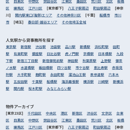
区
目黒区
中野区
世田谷区
江東区
墨田区
荒川区
北区
板橋
区
練馬区
江戸川区
[東京都下]
八王子駅周辺
町田駅周辺
[神奈
川]
関内駅東口(海側)エリア
その他神奈川区
[千葉]
船橋市
市川
市
[埼玉]
春日部･越谷エリア
その他埼玉全域
人気駅から
貸事務所を探す
東京駅
新宿駅
渋谷駅
池袋駅
品川駅
新橋駅
浜松町駅
田町
駅
有楽町駅
銀座駅
日比谷駅
虎ノ門駅
京橋駅
日本橋駅
九段
下駅
新宿三丁目駅
新宿御苑前駅
神田駅
秋葉原駅
上野駅
御茶
ノ水駅
水道橋駅
飯田橋駅
四ツ谷駅
市ケ谷駅
恵比寿駅
赤坂見
附駅
大手町駅
麹町駅
永田町駅
溜池山王駅
表参道駅
六本木
駅
五反田駅
千葉駅
船橋駅
海浜幕張駅
横浜駅
川崎駅
新横浜
駅
関内駅
桜木町駅
みなとみらい駅
物件アーカイブ
[東京23区]
千代田区
中央区
港区
新宿区
渋谷区
文京区
台東
区
目黒区
中野区
世田谷区
江東区
墨田区
荒川区
北区
板橋
区
練馬区
江戸川区
[東京都下]
八王子駅周辺
町田駅周辺
[神奈