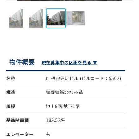
物件概要
現在募集中の区画を見る ▼
名称
ﾋｭｰﾘｯｸ兜町ビル
(ビルコード：5502)
構造
鉄骨鉄筋ｺﾝｸﾘｰﾄ造
規模
地上8階 地下1階
基準階面積
183.52坪
エレベーター
有