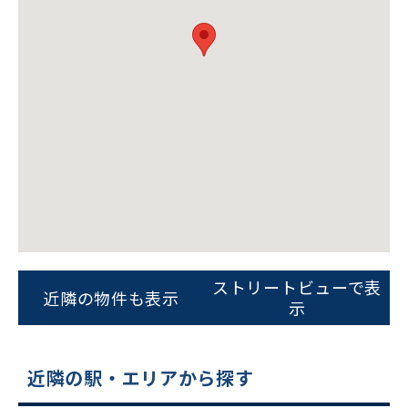
ビルコード：
172272
をお伝えいただくと
スムーズにご案内できます
ストリートビューで表
近隣の物件も表示
示
0120-620-213
平日 9:00〜18:00
近隣の駅・エリアから探す
電話でお問い合わせ