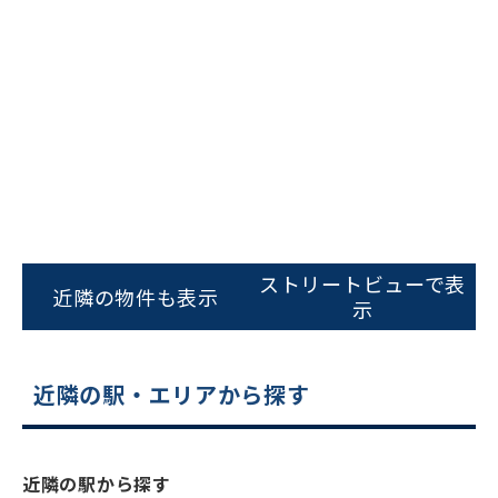
ビルコード：
172272
をお伝えいただくと
ストリートビューで表
スムーズにご案内できます
近隣の物件も表示
示
0120-620-213
平日 9:00〜18:00
近隣の駅・エリアから探す
電話でお問い合わせ
近隣の駅から探す