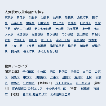
人気駅から
貸事務所を探す
東京駅
新宿駅
渋谷駅
池袋駅
品川駅
新橋駅
浜松町駅
田町
駅
有楽町駅
銀座駅
日比谷駅
虎ノ門駅
京橋駅
日本橋駅
九段
下駅
新宿三丁目駅
新宿御苑前駅
神田駅
秋葉原駅
上野駅
御茶
ノ水駅
水道橋駅
飯田橋駅
四ツ谷駅
市ケ谷駅
恵比寿駅
赤坂見
附駅
大手町駅
麹町駅
永田町駅
溜池山王駅
表参道駅
六本木
駅
五反田駅
千葉駅
船橋駅
海浜幕張駅
横浜駅
川崎駅
新横浜
駅
関内駅
桜木町駅
みなとみらい駅
物件アーカイブ
[東京23区]
千代田区
中央区
港区
新宿区
渋谷区
文京区
台東
区
目黒区
中野区
世田谷区
江東区
墨田区
荒川区
北区
板橋
区
練馬区
江戸川区
[東京都下]
八王子駅周辺
町田駅周辺
[神奈
川]
関内駅東口(海側)エリア
その他神奈川区
[千葉]
船橋市
市川
市
[埼玉]
春日部･越谷エリア
その他埼玉全域