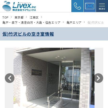
MENU
TOP
東京都
江東区
亀戸・森下・清澄白河・大島・住吉エリア
亀戸エリア
仮)竹沢ビル
仮)竹沢ビルの空き室情報