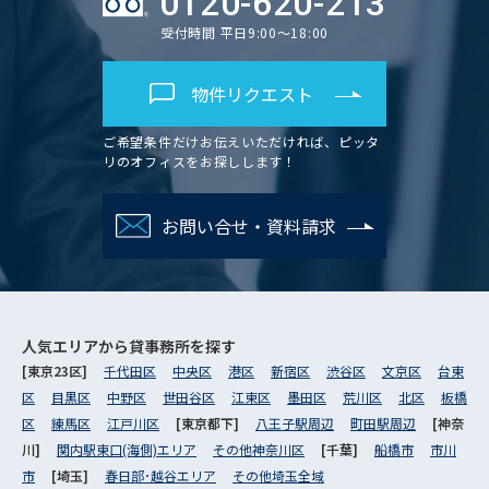
0120-620-213
受付時間 平日9:00～18:00
物件リクエスト
ご希望条件だけお伝えいただければ、ピッタ
リのオフィスをお探しします！
お問い合せ・資料請求
人気エリアから
貸事務所を探す
[東京23区]
千代田区
中央区
港区
新宿区
渋谷区
文京区
台東
区
目黒区
中野区
世田谷区
江東区
墨田区
荒川区
北区
板橋
区
練馬区
江戸川区
[東京都下]
八王子駅周辺
町田駅周辺
[神奈
川]
関内駅東口(海側)エリア
その他神奈川区
[千葉]
船橋市
市川
市
[埼玉]
春日部･越谷エリア
その他埼玉全域