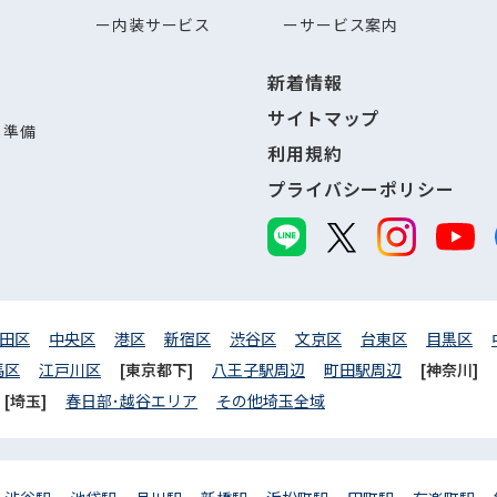
内装サービス
サービス案内
新着情報
サイトマップ
し準備
利用規約
プライバシーポリシー
田区
中央区
港区
新宿区
渋谷区
文京区
台東区
目黒区
馬区
江戸川区
[東京都下]
八王子駅周辺
町田駅周辺
[神奈川]
[埼玉]
春日部･越谷エリア
その他埼玉全域