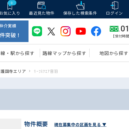
0
お気に入り
最近見た物件
保存した
検索条件
ログイン
仲介実績
01
件突破！
【受付時間
路線・駅から探す
路線マップから探す
地図から探す
護国寺エリア
ﾘｰﾌｽｸｴｱ音羽
物件概要
現在募集中の区画を見る ▼