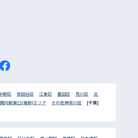
中野区
世田谷区
江東区
墨田区
荒川区
北
関内駅東口(海側)エリア
その他神奈川区
[千葉]