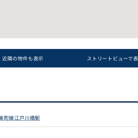
をお伝えいただくと
ビルコード：
172272
スムーズにご案内できます
0120-620-213
近隣の物件も表示
ストリートビューで
平日 9:00〜18:00
楽町線江戸川橋駅