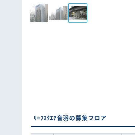
ﾘｰﾌｽｸｴｱ音羽の募集フロア