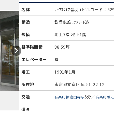
名称
ﾘｰﾌｽｸｴｱ音羽
(ビルコード：529
構造
鉄骨鉄筋ｺﾝｸﾘｰﾄ造
規模
地上7階 地下1階
基準階面積
88.59坪
エレベーター
有
竣工
1991年1月
所在地
東京都文京区音羽1-22-12
交通
6分／
有楽町線護国寺駅
有楽町線
備考