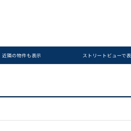
をお伝えいただくと
ビルコード：
172272
スムーズにご案内できます
0120-620-213
近隣の物件も表示
ストリートビューで
平日 9:00〜18:00