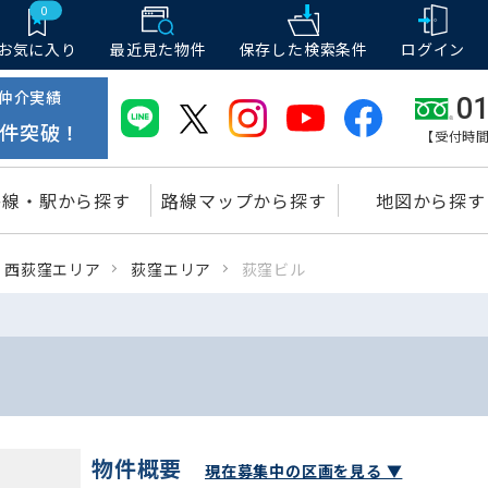
0
お気に入り
最近見た物件
保存した
検索条件
ログイン
仲介実績
01
件突破！
【受付時間
路線・駅から探す
路線マップから探す
地図から探す
・西荻窪エリア
荻窪エリア
荻窪ビル
物件概要
現在募集中の区画を見る ▼