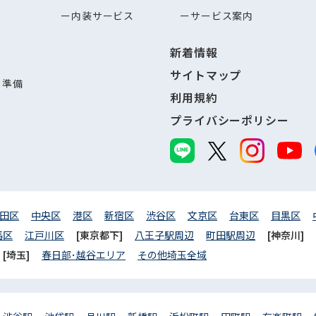
内装サービス
サービス案内
新着情報
サイトマップ
し準備
利用規約
プライバシーポリシー
田区
中央区
港区
新宿区
渋谷区
文京区
台東区
目黒区
馬区
江戸川区
[東京都下]
八王子駅周辺
町田駅周辺
[神奈川]
[埼玉]
春日部･越谷エリア
その他埼玉全域