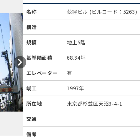
名称
荻窪ビル
(ビルコード：5263)
構造
規模
地上5階
基準階面積
68.34坪
エレベーター
有
竣工
1997年
所在地
東京都杉並区天沼3-4-1
交通
備考