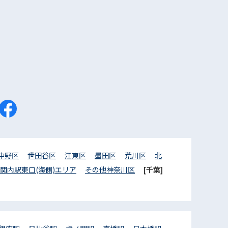
中野区
世田谷区
江東区
墨田区
荒川区
北
関内駅東口(海側)エリア
その他神奈川区
[千葉]