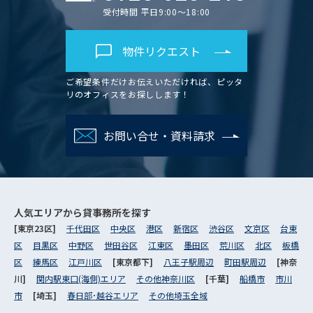
受付時間 平日9:00～18:00
物件リクエスト
ご希望条件だけお伝えいただければ、ピッタ
リのオフィスをお探しします！
お問い合せ・資料請求
人気エリアから
貸事務所を探す
[東京23区]
千代田区
中央区
港区
新宿区
渋谷区
文京区
台東
区
目黒区
中野区
世田谷区
江東区
墨田区
荒川区
北区
板橋
区
練馬区
江戸川区
[東京都下]
八王子駅周辺
町田駅周辺
[神奈
川]
関内駅東口(海側)エリア
その他神奈川区
[千葉]
船橋市
市川
市
[埼玉]
春日部･越谷エリア
その他埼玉全域