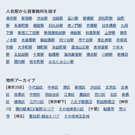
人気駅から
貸事務所を探す
東京駅
新宿駅
渋谷駅
池袋駅
品川駅
新橋駅
浜松町駅
田町
駅
有楽町駅
銀座駅
日比谷駅
虎ノ門駅
京橋駅
日本橋駅
九段
下駅
新宿三丁目駅
新宿御苑前駅
神田駅
秋葉原駅
上野駅
御茶
ノ水駅
水道橋駅
飯田橋駅
四ツ谷駅
市ケ谷駅
恵比寿駅
赤坂見
附駅
大手町駅
麹町駅
永田町駅
溜池山王駅
表参道駅
六本木
駅
五反田駅
千葉駅
船橋駅
海浜幕張駅
横浜駅
川崎駅
新横浜
駅
関内駅
桜木町駅
みなとみらい駅
物件アーカイブ
[東京23区]
千代田区
中央区
港区
新宿区
渋谷区
文京区
台東
区
目黒区
中野区
世田谷区
江東区
墨田区
荒川区
北区
板橋
区
練馬区
江戸川区
[東京都下]
八王子駅周辺
町田駅周辺
[神奈
川]
関内駅東口(海側)エリア
その他神奈川区
[千葉]
船橋市
市川
市
[埼玉]
春日部･越谷エリア
その他埼玉全域