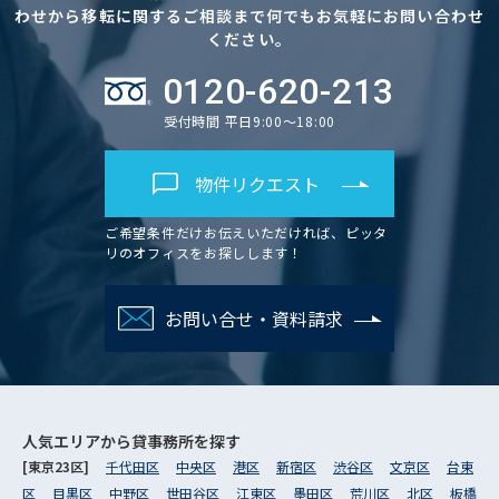
わせから移転に関するご相談まで何でもお気軽にお問い合わせ
ください。
0120-620-213
受付時間 平日9:00～18:00
物件リクエスト
ご希望条件だけお伝えいただければ、ピッタ
リのオフィスをお探しします！
お問い合せ・資料請求
人気エリアから
貸事務所を探す
[東京23区]
千代田区
中央区
港区
新宿区
渋谷区
文京区
台東
区
目黒区
中野区
世田谷区
江東区
墨田区
荒川区
北区
板橋