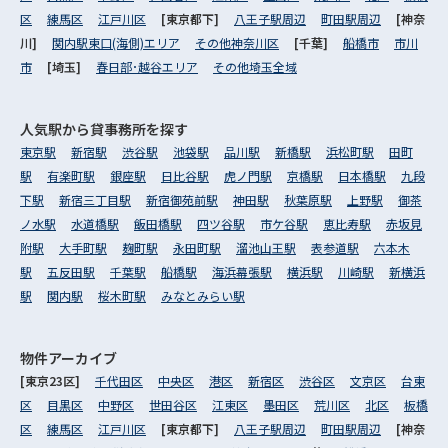
区
練馬区
江戸川区
[東京都下]
八王子駅周辺
町田駅周辺
[神奈
川]
関内駅東口(海側)エリア
その他神奈川区
[千葉]
船橋市
市川
市
[埼玉]
春日部･越谷エリア
その他埼玉全域
人気駅から
貸事務所を探す
東京駅
新宿駅
渋谷駅
池袋駅
品川駅
新橋駅
浜松町駅
田町
駅
有楽町駅
銀座駅
日比谷駅
虎ノ門駅
京橋駅
日本橋駅
九段
下駅
新宿三丁目駅
新宿御苑前駅
神田駅
秋葉原駅
上野駅
御茶
ノ水駅
水道橋駅
飯田橋駅
四ツ谷駅
市ケ谷駅
恵比寿駅
赤坂見
附駅
大手町駅
麹町駅
永田町駅
溜池山王駅
表参道駅
六本木
駅
五反田駅
千葉駅
船橋駅
海浜幕張駅
横浜駅
川崎駅
新横浜
駅
関内駅
桜木町駅
みなとみらい駅
物件アーカイブ
[東京23区]
千代田区
中央区
港区
新宿区
渋谷区
文京区
台東
区
目黒区
中野区
世田谷区
江東区
墨田区
荒川区
北区
板橋
区
練馬区
江戸川区
[東京都下]
八王子駅周辺
町田駅周辺
[神奈