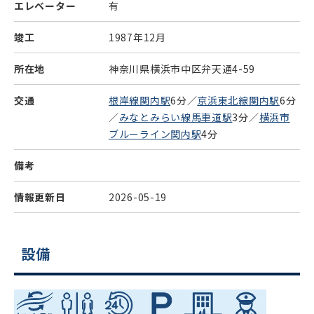
エレベーター
有
竣工
1987年12月
所在地
神奈川県横浜市中区弁天通4-59
交通
根岸線関内駅
6分／
京浜東北線関内駅
6分
／
みなとみらい線馬車道駅
3分／
横浜市
ブルーライン関内駅
4分
備考
情報更新日
2026-05-19
設備