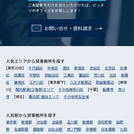
ご希望条件だけお伝えいただければ、ピッタ
リのオフィスをお探しします！
お問い合せ・資料請求
人気エリアから
貸事務所を探す
[東京23区]
千代田区
中央区
港区
新宿区
渋谷区
文京区
台東
区
目黒区
中野区
世田谷区
江東区
墨田区
荒川区
北区
板橋
区
練馬区
江戸川区
[東京都下]
八王子駅周辺
町田駅周辺
[神奈
川]
関内駅東口(海側)エリア
その他神奈川区
[千葉]
船橋市
市川
市
[埼玉]
春日部･越谷エリア
その他埼玉全域
人気駅から
貸事務所を探す
東京駅
新宿駅
渋谷駅
池袋駅
品川駅
新橋駅
浜松町駅
田町
駅
有楽町駅
銀座駅
日比谷駅
虎ノ門駅
京橋駅
日本橋駅
九段