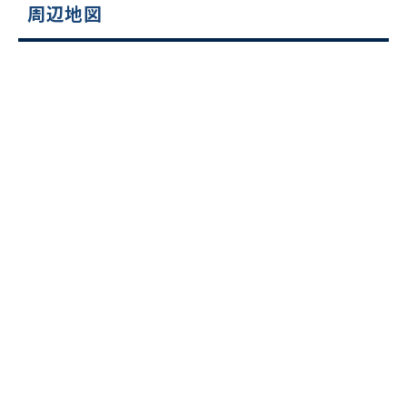
周辺地図
ビルコード：
172272
をお伝えいただくと
スムーズにご案内できます