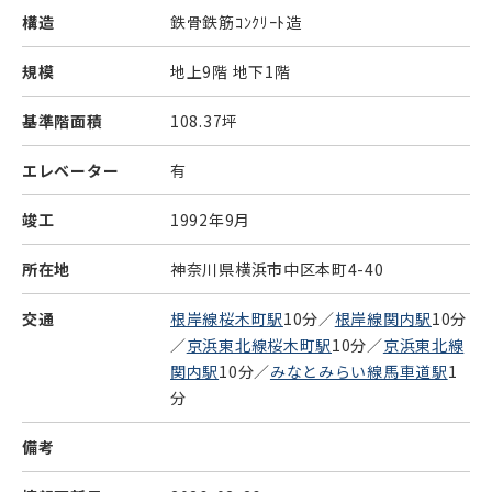
構造
鉄骨鉄筋ｺﾝｸﾘｰﾄ造
規模
地上9階 地下1階
基準階面積
108.37坪
エレベーター
有
竣工
1992年9月
所在地
神奈川県横浜市中区本町4-40
交通
根岸線桜木町駅
10分／
根岸線関内駅
10分
／
京浜東北線桜木町駅
10分／
京浜東北線
関内駅
10分／
みなとみらい線馬車道駅
1
分
備考