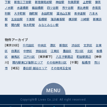
下駅
新宿三丁目駅
新宿御苑前駅
神田駅
秋葉原駅
上野駅
御茶
ノ水駅
水道橋駅
飯田橋駅
四ツ谷駅
市ケ谷駅
恵比寿駅
赤坂見
附駅
大手町駅
麹町駅
永田町駅
溜池山王駅
表参道駅
六本木
駅
五反田駅
千葉駅
船橋駅
海浜幕張駅
横浜駅
川崎駅
新横浜
駅
関内駅
桜木町駅
みなとみらい駅
物件アーカイブ
[東京23区]
千代田区
中央区
港区
新宿区
渋谷区
文京区
台東
区
目黒区
中野区
世田谷区
江東区
墨田区
荒川区
北区
板橋
区
練馬区
江戸川区
[東京都下]
八王子駅周辺
町田駅周辺
[神奈
川]
関内駅東口(海側)エリア
その他神奈川区
[千葉]
船橋市
市川
市
[埼玉]
春日部･越谷エリア
その他埼玉全域
MENU
Copyright© Livex Co.,Ltd. All right reserved.