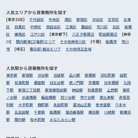
人気エリアから
貸事務所を探す
[東京23区]
千代田区
中央区
港区
新宿区
渋谷区
文京区
台東
区
目黒区
中野区
世田谷区
江東区
墨田区
荒川区
北区
板橋
区
練馬区
江戸川区
[東京都下]
八王子駅周辺
町田駅周辺
[神奈
川]
関内駅東口(海側)エリア
その他神奈川区
[千葉]
船橋市
市川
市
[埼玉]
春日部･越谷エリア
その他埼玉全域
人気駅から
貸事務所を探す
東京駅
新宿駅
渋谷駅
池袋駅
品川駅
新橋駅
浜松町駅
田町
駅
有楽町駅
銀座駅
日比谷駅
虎ノ門駅
京橋駅
日本橋駅
九段
下駅
新宿三丁目駅
新宿御苑前駅
神田駅
秋葉原駅
上野駅
御茶
ノ水駅
水道橋駅
飯田橋駅
四ツ谷駅
市ケ谷駅
恵比寿駅
赤坂見
附駅
大手町駅
麹町駅
永田町駅
溜池山王駅
表参道駅
六本木
駅
五反田駅
千葉駅
船橋駅
海浜幕張駅
横浜駅
川崎駅
新横浜
駅
関内駅
桜木町駅
みなとみらい駅