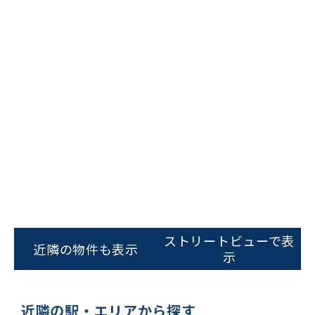
ビルコード：
172272
をお伝えいただくと
ストリートビューで表
スムーズにご案内できます
近隣の物件も表示
示
0120-620-213
平日 9:00〜18:00
近隣の駅・エリアから探す