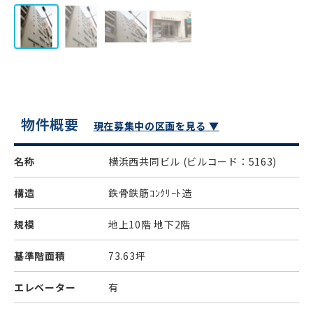
物件概要
現在募集中の区画を見る ▼
名称
横浜西共同ビル
(ビルコード：5163)
構造
鉄骨鉄筋ｺﾝｸﾘｰﾄ造
規模
地上10階 地下2階
基準階面積
73.63坪
エレベーター
有