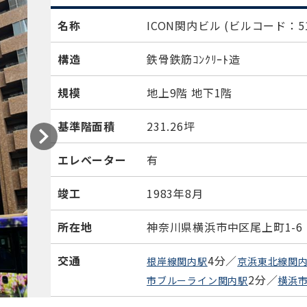
名称
ICON関内ビル
(ビルコード：51
構造
鉄骨鉄筋ｺﾝｸﾘｰﾄ造
規模
地上9階 地下1階
基準階面積
231.26坪
エレベーター
有
竣工
1983年8月
所在地
神奈川県横浜市中区尾上町1-6
交通
4分／
根岸線関内駅
京浜東北線関
2分／
市ブルーライン関内駅
横浜