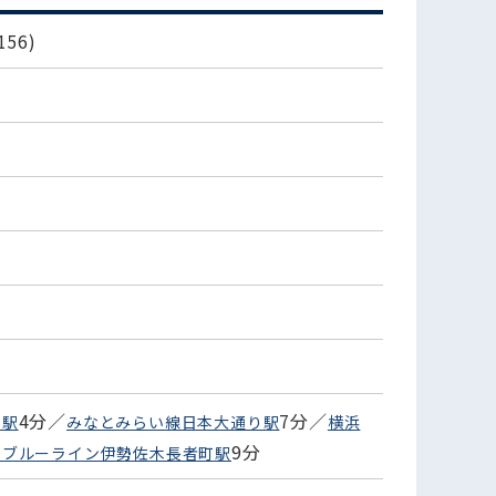
56)
4分／
7分／
内駅
みなとみらい線日本大通り駅
横浜
9分
市ブルーライン伊勢佐木長者町駅