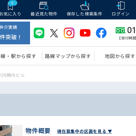
0
お気に入り
最近見た物件
保存した
検索条件
ログイン
仲介実績
01
件突破！
【受付時間
路線・駅から探す
路線マップから探す
地図から探す
CON関内ビル
物件概要
現在募集中の区画を見る ▼