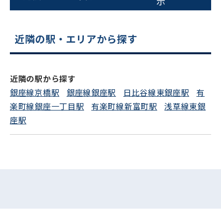
示
平日 9:00〜18:00
近隣の駅・エリアから探す
電話でお問い合わせ
フォームでお問い合わせ
近隣の駅から探す
銀座線京橋駅
銀座線銀座駅
日比谷線東銀座駅
有
楽町線銀座一丁目駅
有楽町線新富町駅
浅草線東銀
座駅