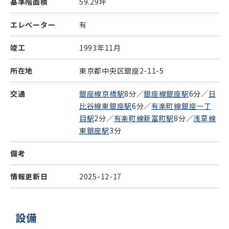
基準階面積
59.29坪
エレベーター
有
竣工
1993年11月
所在地
東京都中央区銀座2-11-5
交通
銀座線京橋駅
8分／
銀座線銀座駅
6分／
日
比谷線東銀座駅
6分／
有楽町線銀座一丁
目駅
2分／
有楽町線新富町駅
8分／
浅草線
東銀座駅
3分
備考
情報更新日
2025-12-17
設備