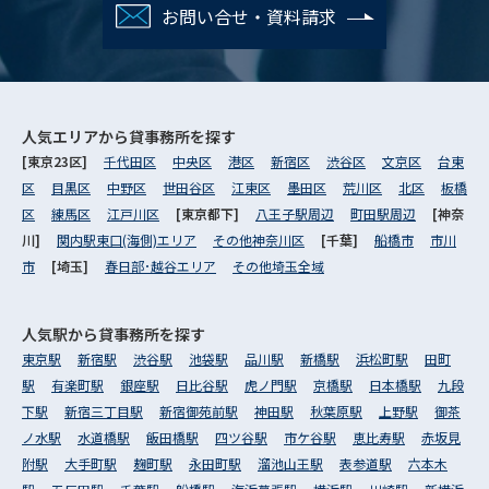
お問い合せ・資料請求
人気エリアから
貸事務所を探す
[東京23区]
千代田区
中央区
港区
新宿区
渋谷区
文京区
台東
区
目黒区
中野区
世田谷区
江東区
墨田区
荒川区
北区
板橋
区
練馬区
江戸川区
[東京都下]
八王子駅周辺
町田駅周辺
[神奈
川]
関内駅東口(海側)エリア
その他神奈川区
[千葉]
船橋市
市川
市
[埼玉]
春日部･越谷エリア
その他埼玉全域
人気駅から
貸事務所を探す
東京駅
新宿駅
渋谷駅
池袋駅
品川駅
新橋駅
浜松町駅
田町
駅
有楽町駅
銀座駅
日比谷駅
虎ノ門駅
京橋駅
日本橋駅
九段
下駅
新宿三丁目駅
新宿御苑前駅
神田駅
秋葉原駅
上野駅
御茶
ノ水駅
水道橋駅
飯田橋駅
四ツ谷駅
市ケ谷駅
恵比寿駅
赤坂見
附駅
大手町駅
麹町駅
永田町駅
溜池山王駅
表参道駅
六本木