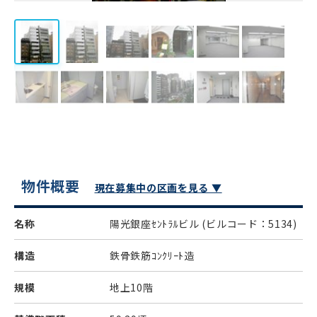
物件概要
現在募集中の区画を見る ▼
名称
陽光銀座ｾﾝﾄﾗﾙビル
(ビルコード：5134)
構造
鉄骨鉄筋ｺﾝｸﾘｰﾄ造
規模
地上10階