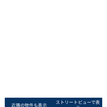
ビルコード：
172272
をお伝えいただくと
スムーズにご案内できます
ストリートビューで表
0120-620-213
近隣の物件も表示