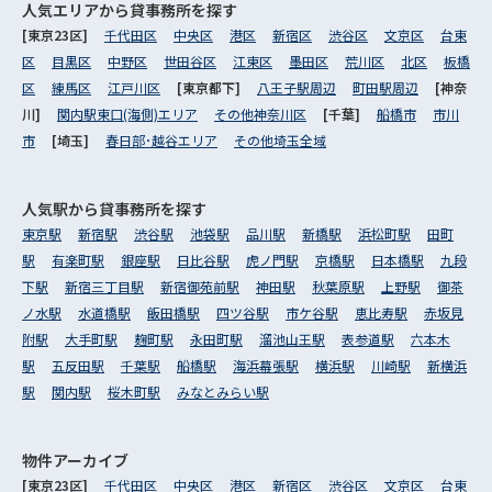
人気エリアから
貸事務所を探す
[東京23区]
千代田区
中央区
港区
新宿区
渋谷区
文京区
台東
区
目黒区
中野区
世田谷区
江東区
墨田区
荒川区
北区
板橋
区
練馬区
江戸川区
[東京都下]
八王子駅周辺
町田駅周辺
[神奈
川]
関内駅東口(海側)エリア
その他神奈川区
[千葉]
船橋市
市川
市
[埼玉]
春日部･越谷エリア
その他埼玉全域
人気駅から
貸事務所を探す
東京駅
新宿駅
渋谷駅
池袋駅
品川駅
新橋駅
浜松町駅
田町
駅
有楽町駅
銀座駅
日比谷駅
虎ノ門駅
京橋駅
日本橋駅
九段
下駅
新宿三丁目駅
新宿御苑前駅
神田駅
秋葉原駅
上野駅
御茶
ノ水駅
水道橋駅
飯田橋駅
四ツ谷駅
市ケ谷駅
恵比寿駅
赤坂見
附駅
大手町駅
麹町駅
永田町駅
溜池山王駅
表参道駅
六本木
駅
五反田駅
千葉駅
船橋駅
海浜幕張駅
横浜駅
川崎駅
新横浜
駅
関内駅
桜木町駅
みなとみらい駅
物件アーカイブ
[東京23区]
千代田区
中央区
港区
新宿区
渋谷区
文京区
台東