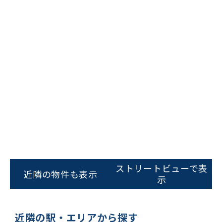
ビルコード：
172272
をお伝えいただくと
スムーズにご案内できます
ストリートビューで表
近隣の物件も表示
示
0120-620-213
平日 9:00〜18:00
近隣の駅・エリアから探す