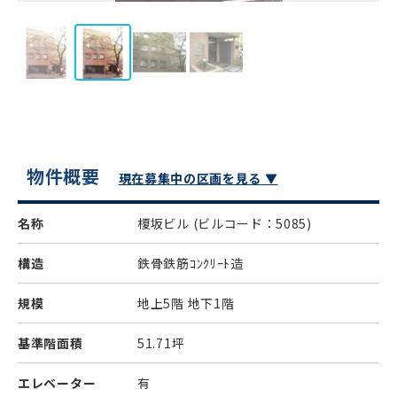
物件概要
現在募集中の区画を見る ▼
名称
榎坂ビル
(ビルコード：5085)
構造
鉄骨鉄筋ｺﾝｸﾘｰﾄ造
規模
地上5階 地下1階
基準階面積
51.71坪
エレベーター
有