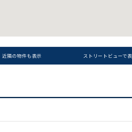
をお伝えいただくと
ビルコード：
172272
スムーズにご案内できます
0120-620-213
近隣の物件も表示
ストリートビューで
平日 9:00〜18:00