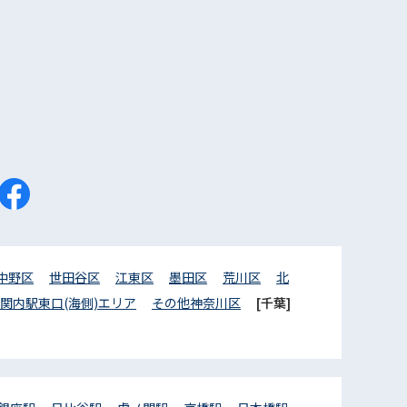
中野区
世田谷区
江東区
墨田区
荒川区
北
関内駅東口(海側)エリア
その他神奈川区
[千葉]