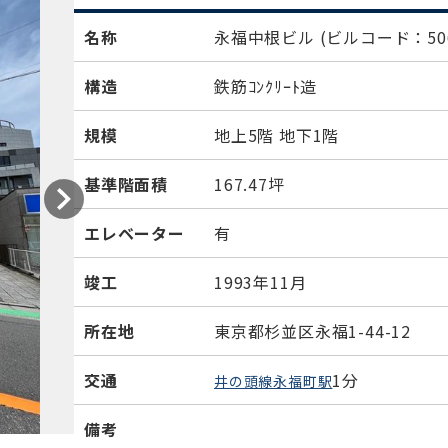
名称
永福中根ビル
(ビルコード：506
構造
鉄筋ｺﾝｸﾘｰﾄ造
規模
地上5階 地下1階
基準階面積
167.47坪
エレベーター
有
竣工
1993年11月
所在地
東京都杉並区永福1-44-12
交通
1分
井の頭線永福町駅
備考