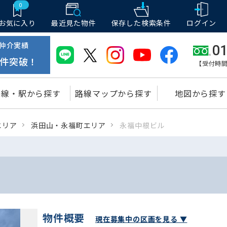
0
お気に入り
最近見た物件
保存した
検索条件
ログイン
仲介実績
01
件突破！
【受付時間
路線・駅から探す
路線マップから探す
地図から探す
エリア
浜田山・永福町エリア
永福中根ビル
物件概要
現在募集中の区画を見る ▼