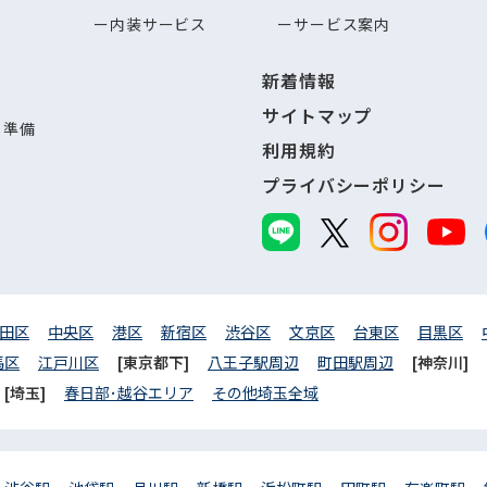
内装サービス
サービス案内
新着情報
サイトマップ
し準備
利用規約
プライバシーポリシー
田区
中央区
港区
新宿区
渋谷区
文京区
台東区
目黒区
馬区
江戸川区
[東京都下]
八王子駅周辺
町田駅周辺
[神奈川]
[埼玉]
春日部･越谷エリア
その他埼玉全域