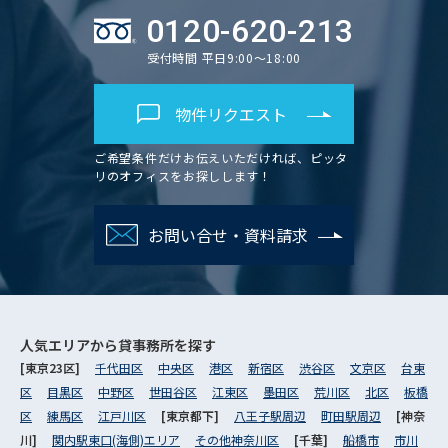
0120-620-213
受付時間 平日9:00～18:00
物件リクエスト
ご希望条件だけお伝えいただければ、ピッタ
リのオフィスをお探しします！
お問い合せ・資料請求
人気エリアから
貸事務所を探す
[東京23区]
千代田区
中央区
港区
新宿区
渋谷区
文京区
台東
区
目黒区
中野区
世田谷区
江東区
墨田区
荒川区
北区
板橋
区
練馬区
江戸川区
[東京都下]
八王子駅周辺
町田駅周辺
[神奈
川]
関内駅東口(海側)エリア
その他神奈川区
[千葉]
船橋市
市川