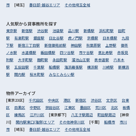
市
[埼玉]
春日部･越谷エリア
その他埼玉全域
人気駅から
貸事務所を探す
東京駅
新宿駅
渋谷駅
池袋駅
品川駅
新橋駅
浜松町駅
田町
駅
有楽町駅
銀座駅
日比谷駅
虎ノ門駅
京橋駅
日本橋駅
九段
下駅
新宿三丁目駅
新宿御苑前駅
神田駅
秋葉原駅
上野駅
御茶
ノ水駅
水道橋駅
飯田橋駅
四ツ谷駅
市ケ谷駅
恵比寿駅
赤坂見
附駅
大手町駅
麹町駅
永田町駅
溜池山王駅
表参道駅
六本木
駅
五反田駅
千葉駅
船橋駅
海浜幕張駅
横浜駅
川崎駅
新横浜
駅
関内駅
桜木町駅
みなとみらい駅
物件アーカイブ
[東京23区]
千代田区
中央区
港区
新宿区
渋谷区
文京区
台東
区
目黒区
中野区
世田谷区
江東区
墨田区
荒川区
北区
板橋
区
練馬区
江戸川区
[東京都下]
八王子駅周辺
町田駅周辺
[神奈
川]
関内駅東口(海側)エリア
その他神奈川区
[千葉]
船橋市
市川
市
[埼玉]
春日部･越谷エリア
その他埼玉全域