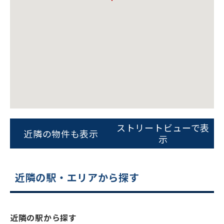
ビルコード：
172272
をお伝えいただくと
ストリートビューで表
近隣の物件も表示
スムーズにご案内できます
示
0120-620-213
近隣の駅・エリアから探す
平日 9:00〜18:00
電話でお問い合わせ
近隣の駅から探す