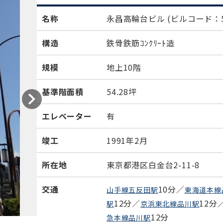
名称
永昌高輪台ビル
(ビルコード：5
構造
鉄骨鉄筋ｺﾝｸﾘｰﾄ造
規模
地上10階
基準階面積
54.28坪
エレベーター
有
竣工
1991年2月
所在地
東京都港区白金台2-11-8
交通
10分／
山手線五反田駅
東海道本線
12分／
12分
駅
京浜東北線品川駅
12分
急本線品川駅