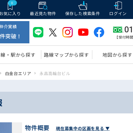
0
お気に入り
最近見た物件
保存した
検索条件
ログイン
仲介実績
01
件突破！
【受付時間
路線・駅から探す
路線マップから探す
地図から探す
白金台エリア
永昌高輪台ビル
報
物件概要
現在募集中の区画を見る ▼