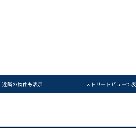
をお伝えいただくと
ビルコード：
172272
スムーズにご案内できます
0120-620-213
近隣の物件も表示
ストリートビューで
平日 9:00〜18:00