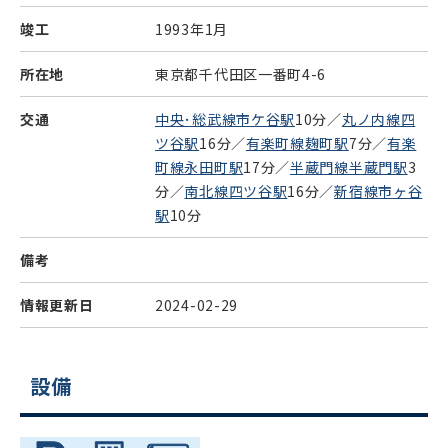
竣工
1993年1月
所在地
東京都千代田区一番町4-6
交通
中央･総武線市ケ谷駅
10分／
丸ノ内線四
ツ谷駅
16分／
有楽町線麹町駅
7分／
有楽
町線永田町駅
17分／
半蔵門線半蔵門駅
3
分／
南北線四ツ谷駅
16分／
新宿線市ヶ谷
駅
10分
備考
情報更新日
2024-02-29
設備