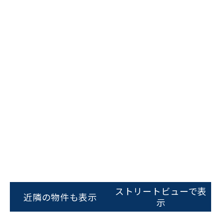
ビルコード：
172272
をお伝えいただくと
スムーズにご案内できます
ストリートビューで表
近隣の物件も表示
示
0120-620-213
平日 9:00〜18:00