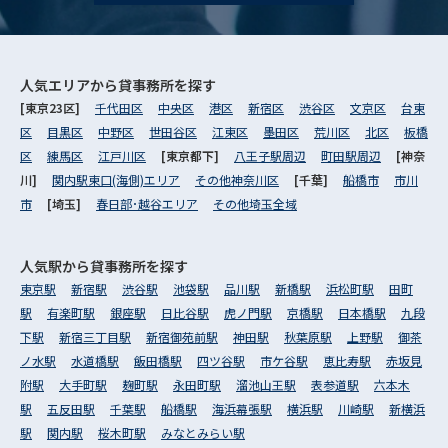
人気エリアから
貸事務所を探す
[東京23区]
千代田区
中央区
港区
新宿区
渋谷区
文京区
台東
区
目黒区
中野区
世田谷区
江東区
墨田区
荒川区
北区
板橋
区
練馬区
江戸川区
[東京都下]
八王子駅周辺
町田駅周辺
[神奈
川]
関内駅東口(海側)エリア
その他神奈川区
[千葉]
船橋市
市川
市
[埼玉]
春日部･越谷エリア
その他埼玉全域
人気駅から
貸事務所を探す
東京駅
新宿駅
渋谷駅
池袋駅
品川駅
新橋駅
浜松町駅
田町
駅
有楽町駅
銀座駅
日比谷駅
虎ノ門駅
京橋駅
日本橋駅
九段
下駅
新宿三丁目駅
新宿御苑前駅
神田駅
秋葉原駅
上野駅
御茶
ノ水駅
水道橋駅
飯田橋駅
四ツ谷駅
市ケ谷駅
恵比寿駅
赤坂見
附駅
大手町駅
麹町駅
永田町駅
溜池山王駅
表参道駅
六本木
駅
五反田駅
千葉駅
船橋駅
海浜幕張駅
横浜駅
川崎駅
新横浜
駅
関内駅
桜木町駅
みなとみらい駅