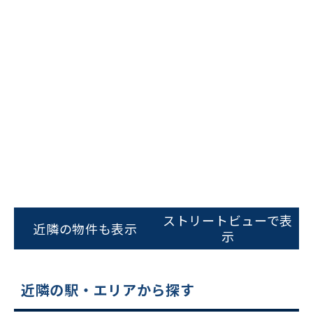
ビルコード：
172272
をお伝えいただくと
スムーズにご案内できます
ストリートビューで表
近隣の物件も表示
示
0120-620-213
平日 9:00〜18:00
近隣の駅・エリアから探す
電話でお問い合わせ