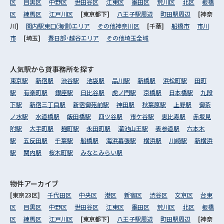
区
目黒区
中野区
世田谷区
江東区
墨田区
荒川区
北区
板橋
区
練馬区
江戸川区
[東京都下]
八王子駅周辺
町田駅周辺
[神奈
川]
関内駅東口(海側)エリア
その他神奈川区
[千葉]
船橋市
市川
市
[埼玉]
春日部･越谷エリア
その他埼玉全域
人気駅から
貸事務所を探す
東京駅
新宿駅
渋谷駅
池袋駅
品川駅
新橋駅
浜松町駅
田町
駅
有楽町駅
銀座駅
日比谷駅
虎ノ門駅
京橋駅
日本橋駅
九段
下駅
新宿三丁目駅
新宿御苑前駅
神田駅
秋葉原駅
上野駅
御茶
ノ水駅
水道橋駅
飯田橋駅
四ツ谷駅
市ケ谷駅
恵比寿駅
赤坂見
附駅
大手町駅
麹町駅
永田町駅
溜池山王駅
表参道駅
六本木
駅
五反田駅
千葉駅
船橋駅
海浜幕張駅
横浜駅
川崎駅
新横浜
駅
関内駅
桜木町駅
みなとみらい駅
物件アーカイブ
[東京23区]
千代田区
中央区
港区
新宿区
渋谷区
文京区
台東
区
目黒区
中野区
世田谷区
江東区
墨田区
荒川区
北区
板橋
区
練馬区
江戸川区
[東京都下]
八王子駅周辺
町田駅周辺
[神奈