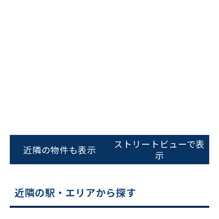
ビルコード：
172272
をお伝えいただくと
スムーズにご案内できます
ストリートビューで表
近隣の物件も表示
示
0120-620-213
平日 9:00〜18:00
近隣の駅・エリアから探す
電話でお問い合わせ