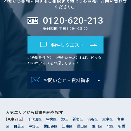
わせから移転に関するご相談まで何でもお気軽にお問い合わせ
ください。
0120-620-213
受付時間 平日9:00～18:00
物件リクエスト
ご希望条件だけお伝えいただければ、ピッタ
リのオフィスをお探しします！
お問い合せ・資料請求
人気エリアから
貸事務所を探す
[東京23区]
千代田区
中央区
港区
新宿区
渋谷区
文京区
台東
区
目黒区
中野区
世田谷区
江東区
墨田区
荒川区
北区
板橋