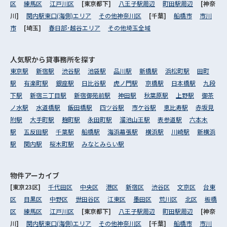
区
練馬区
江戸川区
[東京都下]
八王子駅周辺
町田駅周辺
[神奈
川]
関内駅東口(海側)エリア
その他神奈川区
[千葉]
船橋市
市川
市
[埼玉]
春日部･越谷エリア
その他埼玉全域
人気駅から
貸事務所を探す
東京駅
新宿駅
渋谷駅
池袋駅
品川駅
新橋駅
浜松町駅
田町
駅
有楽町駅
銀座駅
日比谷駅
虎ノ門駅
京橋駅
日本橋駅
九段
下駅
新宿三丁目駅
新宿御苑前駅
神田駅
秋葉原駅
上野駅
御茶
ノ水駅
水道橋駅
飯田橋駅
四ツ谷駅
市ケ谷駅
恵比寿駅
赤坂見
附駅
大手町駅
麹町駅
永田町駅
溜池山王駅
表参道駅
六本木
駅
五反田駅
千葉駅
船橋駅
海浜幕張駅
横浜駅
川崎駅
新横浜
駅
関内駅
桜木町駅
みなとみらい駅
物件アーカイブ
[東京23区]
千代田区
中央区
港区
新宿区
渋谷区
文京区
台東
区
目黒区
中野区
世田谷区
江東区
墨田区
荒川区
北区
板橋
区
練馬区
江戸川区
[東京都下]
八王子駅周辺
町田駅周辺
[神奈
川]
関内駅東口(海側)エリア
その他神奈川区
[千葉]
船橋市
市川