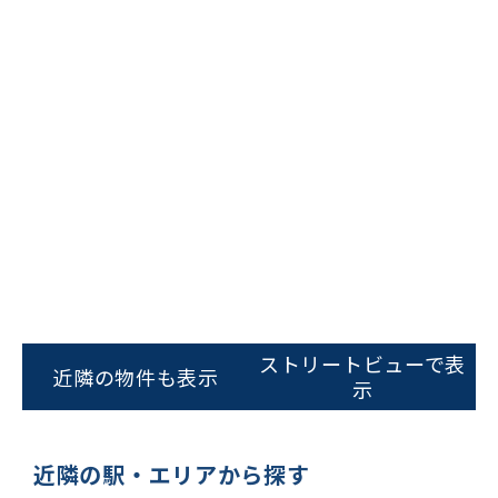
ビルコード：
172272
をお伝えいただくと
ストリートビューで表
スムーズにご案内できます
近隣の物件も表示
示
0120-620-213
平日 9:00〜18:00
近隣の駅・エリアから探す