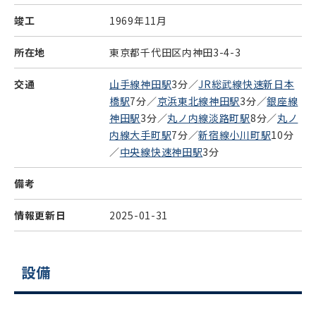
竣工
1969年11月
所在地
東京都千代田区内神田3-4-3
交通
山手線神田駅
3分／
JR総武線快速新日本
橋駅
7分／
京浜東北線神田駅
3分／
銀座線
神田駅
3分／
丸ノ内線淡路町駅
8分／
丸ノ
内線大手町駅
7分／
新宿線小川町駅
10分
／
中央線快速神田駅
3分
備考
情報更新日
2025-01-31
設備