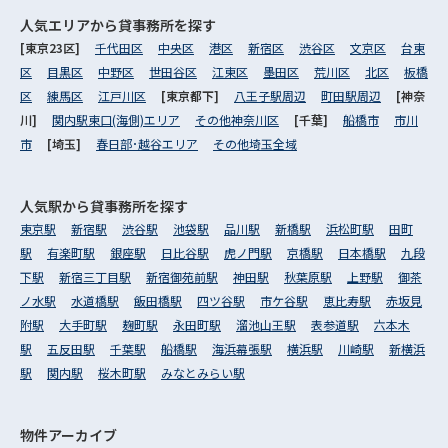
人気エリアから
貸事務所を探す
[東京23区]
千代田区
中央区
港区
新宿区
渋谷区
文京区
台東
区
目黒区
中野区
世田谷区
江東区
墨田区
荒川区
北区
板橋
区
練馬区
江戸川区
[東京都下]
八王子駅周辺
町田駅周辺
[神奈
川]
関内駅東口(海側)エリア
その他神奈川区
[千葉]
船橋市
市川
市
[埼玉]
春日部･越谷エリア
その他埼玉全域
人気駅から
貸事務所を探す
東京駅
新宿駅
渋谷駅
池袋駅
品川駅
新橋駅
浜松町駅
田町
駅
有楽町駅
銀座駅
日比谷駅
虎ノ門駅
京橋駅
日本橋駅
九段
下駅
新宿三丁目駅
新宿御苑前駅
神田駅
秋葉原駅
上野駅
御茶
ノ水駅
水道橋駅
飯田橋駅
四ツ谷駅
市ケ谷駅
恵比寿駅
赤坂見
附駅
大手町駅
麹町駅
永田町駅
溜池山王駅
表参道駅
六本木
駅
五反田駅
千葉駅
船橋駅
海浜幕張駅
横浜駅
川崎駅
新横浜
駅
関内駅
桜木町駅
みなとみらい駅
物件アーカイブ