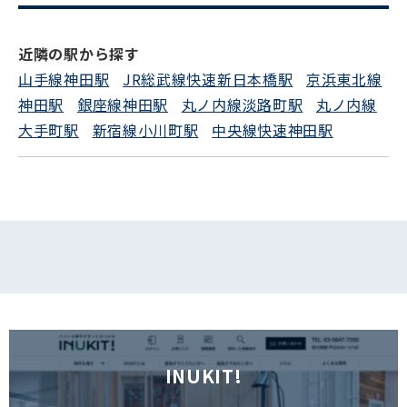
電話でお問い合わせ
近隣の駅から探す
山手線神田駅
JR総武線快速新日本橋駅
京浜東北線
フォームでお問い合わせ
神田駅
銀座線神田駅
丸ノ内線淡路町駅
丸ノ内線
大手町駅
新宿線小川町駅
中央線快速神田駅
INUKIT!