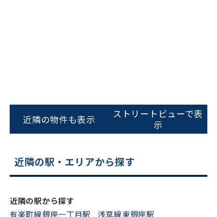
ビルコード：
172272
ストリートビューで表
をお伝えいただくと
近隣の物件も表示
示
スムーズにご案内できます
0120-620-213
近隣の駅・エリアから探す
平日 9:00〜18:00
電話でお問い合わせ
近隣の駅から探す
有楽町線銀座一丁目駅
浅草線東銀座駅