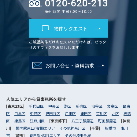
0120-620-213
受付時間 平日9:00～18:00
物件リクエスト
ご希望条件だけお伝えいただければ、ピッタ
リのオフィスをお探しします！
お問い合せ・資料請求
人気エリアから
貸事務所を探す
[東京23区]
千代田区
中央区
港区
新宿区
渋谷区
文京区
台東
区
目黒区
中野区
世田谷区
江東区
墨田区
荒川区
北区
板橋
区
練馬区
江戸川区
[東京都下]
八王子駅周辺
町田駅周辺
[神奈
川]
関内駅東口(海側)エリア
その他神奈川区
[千葉]
船橋市
市川
市
[埼玉]
春日部･越谷エリア
その他埼玉全域