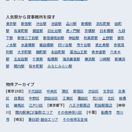
人気駅から
貸事務所を探す
東京駅
新宿駅
渋谷駅
池袋駅
品川駅
新橋駅
浜松町駅
田町
駅
有楽町駅
銀座駅
日比谷駅
虎ノ門駅
京橋駅
日本橋駅
九段
下駅
新宿三丁目駅
新宿御苑前駅
神田駅
秋葉原駅
上野駅
御茶
ノ水駅
水道橋駅
飯田橋駅
四ツ谷駅
市ケ谷駅
恵比寿駅
赤坂見
附駅
大手町駅
麹町駅
永田町駅
溜池山王駅
表参道駅
六本木
駅
五反田駅
千葉駅
船橋駅
海浜幕張駅
横浜駅
川崎駅
新横浜
駅
関内駅
桜木町駅
みなとみらい駅
物件アーカイブ
[東京23区]
千代田区
中央区
港区
新宿区
渋谷区
文京区
台東
区
目黒区
中野区
世田谷区
江東区
墨田区
荒川区
北区
板橋
区
練馬区
江戸川区
[東京都下]
八王子駅周辺
町田駅周辺
[神奈
川]
関内駅東口(海側)エリア
その他神奈川区
[千葉]
船橋市
市川
市
[埼玉]
春日部･越谷エリア
その他埼玉全域