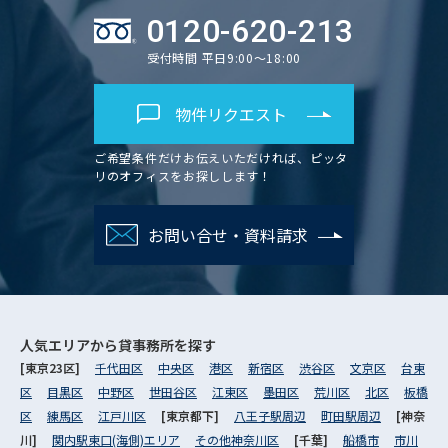
0120-620-213
受付時間 平日9:00～18:00
物件リクエスト
ご希望条件だけお伝えいただければ、ピッタ
リのオフィスをお探しします！
お問い合せ・資料請求
人気エリアから
貸事務所を探す
[東京23区]
千代田区
中央区
港区
新宿区
渋谷区
文京区
台東
区
目黒区
中野区
世田谷区
江東区
墨田区
荒川区
北区
板橋
区
練馬区
江戸川区
[東京都下]
八王子駅周辺
町田駅周辺
[神奈
川]
関内駅東口(海側)エリア
その他神奈川区
[千葉]
船橋市
市川