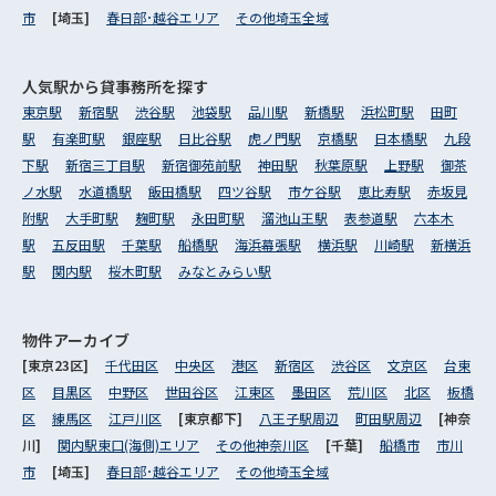
市
[埼玉]
春日部･越谷エリア
その他埼玉全域
人気駅から
貸事務所を探す
東京駅
新宿駅
渋谷駅
池袋駅
品川駅
新橋駅
浜松町駅
田町
駅
有楽町駅
銀座駅
日比谷駅
虎ノ門駅
京橋駅
日本橋駅
九段
下駅
新宿三丁目駅
新宿御苑前駅
神田駅
秋葉原駅
上野駅
御茶
ノ水駅
水道橋駅
飯田橋駅
四ツ谷駅
市ケ谷駅
恵比寿駅
赤坂見
附駅
大手町駅
麹町駅
永田町駅
溜池山王駅
表参道駅
六本木
駅
五反田駅
千葉駅
船橋駅
海浜幕張駅
横浜駅
川崎駅
新横浜
駅
関内駅
桜木町駅
みなとみらい駅
物件アーカイブ
[東京23区]
千代田区
中央区
港区
新宿区
渋谷区
文京区
台東
区
目黒区
中野区
世田谷区
江東区
墨田区
荒川区
北区
板橋
区
練馬区
江戸川区
[東京都下]
八王子駅周辺
町田駅周辺
[神奈
川]
関内駅東口(海側)エリア
その他神奈川区
[千葉]
船橋市
市川
市
[埼玉]
春日部･越谷エリア
その他埼玉全域