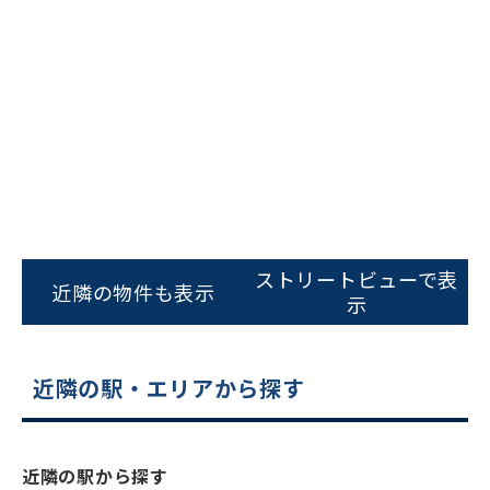
ビルコード：
172272
をお伝えいただくと
ストリートビューで表
近隣の物件も表示
スムーズにご案内できます
示
0120-620-213
近隣の駅・エリアから探す
平日 9:00〜18:00
電話でお問い合わせ
近隣の駅から探す