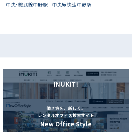
中央･総武線中野駅
中央線快速中野駅
フォームでお問い合わせ
INUKIT!
働き方を、新しく。
レンタルオフィス検索サイト
New Office Style