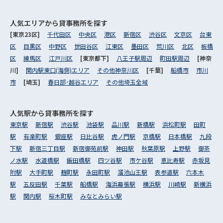
人気エリアから
貸事務所を探す
[東京23区]
千代田区
中央区
港区
新宿区
渋谷区
文京区
台東
区
目黒区
中野区
世田谷区
江東区
墨田区
荒川区
北区
板橋
区
練馬区
江戸川区
[東京都下]
八王子駅周辺
町田駅周辺
[神奈
川]
関内駅東口(海側)エリア
その他神奈川区
[千葉]
船橋市
市川
市
[埼玉]
春日部･越谷エリア
その他埼玉全域
人気駅から
貸事務所を探す
東京駅
新宿駅
渋谷駅
池袋駅
品川駅
新橋駅
浜松町駅
田町
駅
有楽町駅
銀座駅
日比谷駅
虎ノ門駅
京橋駅
日本橋駅
九段
下駅
新宿三丁目駅
新宿御苑前駅
神田駅
秋葉原駅
上野駅
御茶
ノ水駅
水道橋駅
飯田橋駅
四ツ谷駅
市ケ谷駅
恵比寿駅
赤坂見
附駅
大手町駅
麹町駅
永田町駅
溜池山王駅
表参道駅
六本木
駅
五反田駅
千葉駅
船橋駅
海浜幕張駅
横浜駅
川崎駅
新横浜
駅
関内駅
桜木町駅
みなとみらい駅