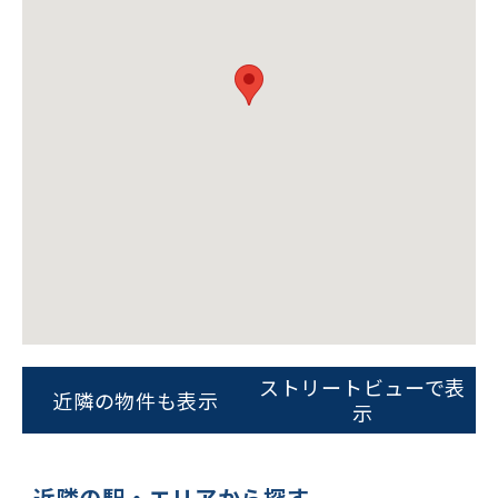
ビルコード：
172272
をお伝えいただくと
スムーズにご案内できます
ストリートビューで表
近隣の物件も表示
示
0120-620-213
平日 9:00〜18:00
近隣の駅・エリアから探す