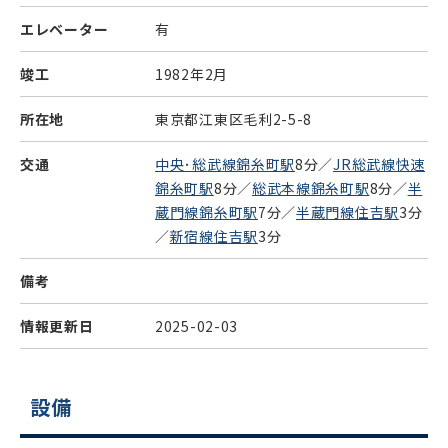
エレベーター
有
竣工
1982年2月
所在地
東京都江東区毛利2-5-8
交通
中央･総武線錦糸町駅
8分／
JR総武線快速
錦糸町駅
8分／
総武本線錦糸町駅
8分／
半
蔵門線錦糸町駅
7分／
半蔵門線住吉駅
3分
／
新宿線住吉駅
3分
備考
情報更新日
2025-02-03
設備