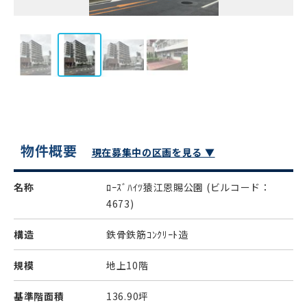
物件概要
現在募集中の区画を見る ▼
名称
ﾛｰｽﾞﾊｲﾂ猿江恩賜公園
(ビルコード：
4673)
構造
鉄骨鉄筋ｺﾝｸﾘｰﾄ造
規模
地上10階
基準階面積
136.90坪