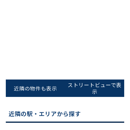
ビルコード：
172272
をお伝えいただくと
スムーズにご案内できます
ストリートビューで表
近隣の物件も表示
示
0120-620-213
平日 9:00〜18:00
近隣の駅・エリアから探す
電話でお問い合わせ