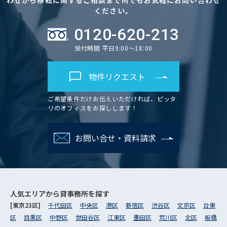
わせから移転に関するご相談まで何でもお気軽にお問い合わせ
ください。
0120-620-213
受付時間 平日9:00～18:00
物件リクエスト
ご希望条件だけお伝えいただければ、ピッタ
リのオフィスをお探しします！
お問い合せ・資料請求
人気エリアから
貸事務所を探す
[東京23区]
千代田区
中央区
港区
新宿区
渋谷区
文京区
台東
区
目黒区
中野区
世田谷区
江東区
墨田区
荒川区
北区
板橋