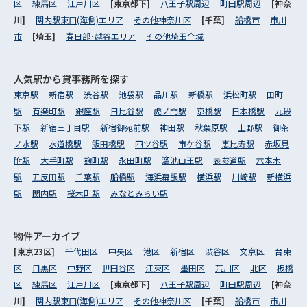
区
練馬区
江戸川区
[東京都下]
八王子駅周辺
町田駅周辺
[神奈
川]
関内駅東口(海側)エリア
その他神奈川区
[千葉]
船橋市
市川
市
[埼玉]
春日部･越谷エリア
その他埼玉全域
人気駅から
貸事務所を探す
東京駅
新宿駅
渋谷駅
池袋駅
品川駅
新橋駅
浜松町駅
田町
駅
有楽町駅
銀座駅
日比谷駅
虎ノ門駅
京橋駅
日本橋駅
九段
下駅
新宿三丁目駅
新宿御苑前駅
神田駅
秋葉原駅
上野駅
御茶
ノ水駅
水道橋駅
飯田橋駅
四ツ谷駅
市ケ谷駅
恵比寿駅
赤坂見
附駅
大手町駅
麹町駅
永田町駅
溜池山王駅
表参道駅
六本木
駅
五反田駅
千葉駅
船橋駅
海浜幕張駅
横浜駅
川崎駅
新横浜
駅
関内駅
桜木町駅
みなとみらい駅
物件アーカイブ
[東京23区]
千代田区
中央区
港区
新宿区
渋谷区
文京区
台東
区
目黒区
中野区
世田谷区
江東区
墨田区
荒川区
北区
板橋
区
練馬区
江戸川区
[東京都下]
八王子駅周辺
町田駅周辺
[神奈
川]
関内駅東口(海側)エリア
その他神奈川区
[千葉]
船橋市
市川