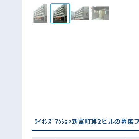
ﾗｲｵﾝｽﾞﾏﾝｼｮﾝ新富町第2ビルの募集