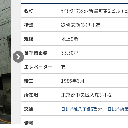
名称
ﾗｲｵﾝｽﾞﾏﾝｼｮﾝ新富町第2ビル
(
構造
鉄骨鉄筋ｺﾝｸﾘｰﾄ造
規模
地上9階
基準階面積
55.50坪
エレベーター
有
竣工
1986年3月
所在地
東京都中央区入船3-1-2
交通
5分／
日比谷線八丁堀駅
日比谷線
備考