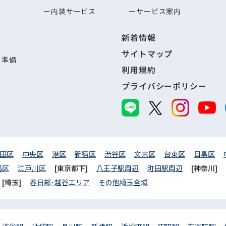
内装サービス
サービス案内
新着情報
サイトマップ
し準備
利用規約
プライバシーポリシー
田区
中央区
港区
新宿区
渋谷区
文京区
台東区
目黒区
馬区
江戸川区
[東京都下]
八王子駅周辺
町田駅周辺
[神奈川]
[埼玉]
春日部･越谷エリア
その他埼玉全域