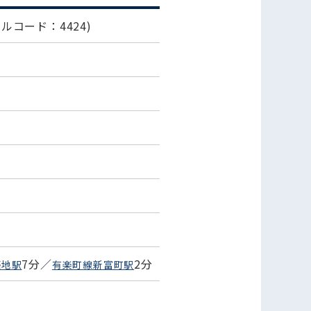
ビルコード：4424)
7分／
2分
築地駅
有楽町線新富町駅