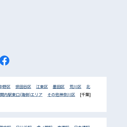
中野区
世田谷区
江東区
墨田区
荒川区
北
関内駅東口(海側)エリア
その他神奈川区
[千葉]