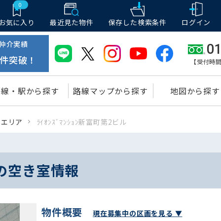
0
お気に入り
最近見た物件
保存した
検索条件
ログイン
仲介実績
01
件突破！
【受付時間
路線・駅から探す
路線マップから探す
地図から探す
富エリア
ﾗｲｵﾝｽﾞﾏﾝｼｮﾝ新富町第2ビル
ビルの空き室情報
物件概要
現在募集中の区画を見る ▼