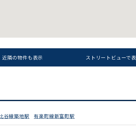
をお伝えいただくと
ビルコード：
172272
スムーズにご案内できます
0120-620-213
近隣の物件も表示
ストリートビューで
平日 9:00〜18:00
比谷線築地駅
有楽町線新富町駅