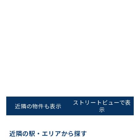
ビルコード：
172272
をお伝えいただくと
ストリートビューで表
スムーズにご案内できます
近隣の物件も表示
示
0120-620-213
平日 9:00〜18:00
近隣の駅・エリアから探す