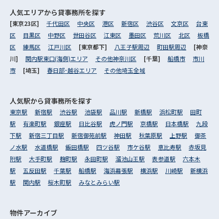
人気エリアから
貸事務所を探す
[東京23区]
千代田区
中央区
港区
新宿区
渋谷区
文京区
台東
区
目黒区
中野区
世田谷区
江東区
墨田区
荒川区
北区
板橋
区
練馬区
江戸川区
[東京都下]
八王子駅周辺
町田駅周辺
[神奈
川]
関内駅東口(海側)エリア
その他神奈川区
[千葉]
船橋市
市川
市
[埼玉]
春日部･越谷エリア
その他埼玉全域
人気駅から
貸事務所を探す
東京駅
新宿駅
渋谷駅
池袋駅
品川駅
新橋駅
浜松町駅
田町
駅
有楽町駅
銀座駅
日比谷駅
虎ノ門駅
京橋駅
日本橋駅
九段
下駅
新宿三丁目駅
新宿御苑前駅
神田駅
秋葉原駅
上野駅
御茶
ノ水駅
水道橋駅
飯田橋駅
四ツ谷駅
市ケ谷駅
恵比寿駅
赤坂見
附駅
大手町駅
麹町駅
永田町駅
溜池山王駅
表参道駅
六本木
駅
五反田駅
千葉駅
船橋駅
海浜幕張駅
横浜駅
川崎駅
新横浜
駅
関内駅
桜木町駅
みなとみらい駅
物件アーカイブ