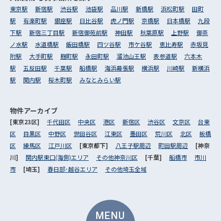
東京駅
新宿駅
渋谷駅
池袋駅
品川駅
新橋駅
浜松町駅
田町
駅
有楽町駅
銀座駅
日比谷駅
虎ノ門駅
京橋駅
日本橋駅
九段
下駅
新宿三丁目駅
新宿御苑前駅
神田駅
秋葉原駅
上野駅
御茶
ノ水駅
水道橋駅
飯田橋駅
四ツ谷駅
市ケ谷駅
恵比寿駅
赤坂見
附駅
大手町駅
麹町駅
永田町駅
溜池山王駅
表参道駅
六本木
駅
五反田駅
千葉駅
船橋駅
海浜幕張駅
横浜駅
川崎駅
新横浜
駅
関内駅
桜木町駅
みなとみらい駅
物件アーカイブ
[東京23区]
千代田区
中央区
港区
新宿区
渋谷区
文京区
台東
区
目黒区
中野区
世田谷区
江東区
墨田区
荒川区
北区
板橋
区
練馬区
江戸川区
[東京都下]
八王子駅周辺
町田駅周辺
[神奈
川]
関内駅東口(海側)エリア
その他神奈川区
[千葉]
船橋市
市川
市
[埼玉]
春日部･越谷エリア
その他埼玉全域
MENU