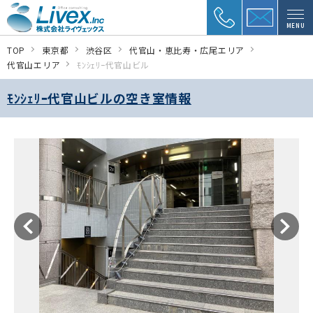
MENU
TOP
東京都
渋谷区
代官山・恵比寿・広尾エリア
代官山エリア
ﾓﾝｼｪﾘｰ代官山ビル
ﾓﾝｼｪﾘｰ代官山ビルの空き室情報