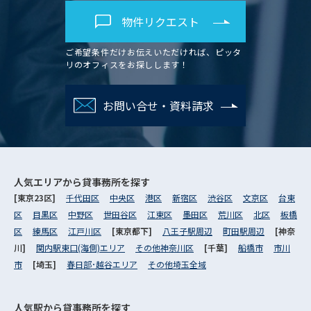
物件リクエスト
ご希望条件だけお伝えいただければ、ピッタ
リのオフィスをお探しします！
お問い合せ・資料請求
人気エリアから
貸事務所を探す
[東京23区]
千代田区
中央区
港区
新宿区
渋谷区
文京区
台東
区
目黒区
中野区
世田谷区
江東区
墨田区
荒川区
北区
板橋
区
練馬区
江戸川区
[東京都下]
八王子駅周辺
町田駅周辺
[神奈
川]
関内駅東口(海側)エリア
その他神奈川区
[千葉]
船橋市
市川
市
[埼玉]
春日部･越谷エリア
その他埼玉全域
人気駅から
貸事務所を探す