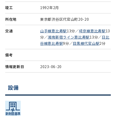
竣工
1992年2月
所在地
東京都渋谷区代官山町20-20
交通
山手線恵比寿駅
13分／
埼京線恵比寿駅
13
分／
湘南新宿ライン恵比寿駅
13分／
日比
谷線恵比寿駅
9分／
目黒線代官山駅
2分
備考
情報更新日
2023-06-20
設備