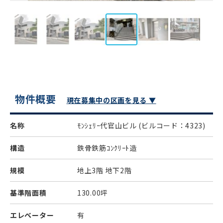
物件概要
現在募集中の区画を見る ▼
名称
ﾓﾝｼｪﾘｰ代官山ビル
(ビルコード：4323)
構造
鉄骨鉄筋ｺﾝｸﾘｰﾄ造
規模
地上3階 地下2階
基準階面積
130.00坪
エレベーター
有